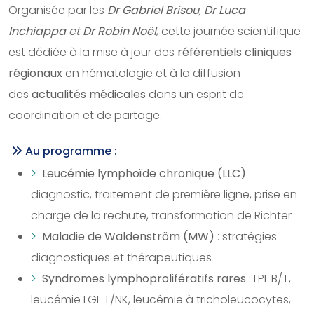
Organisée par les
Dr Gabriel Brisou
,
Dr Luca
Inchiappa
et
Dr Robin Noël
, cette journée scientifique
est dédiée à la mise à jour des
référentiels cliniques
régionaux
en hématologie et à la diffusion
des
actualités médicales
dans un esprit de
coordination et de partage.
Au programme :
Leucémie lymphoïde chronique (LLC)
:
diagnostic, traitement de première ligne, prise en
charge de la rechute, transformation de Richter
Maladie de Waldenström (MW)
: stratégies
diagnostiques et thérapeutiques
Syndromes lymphoprolifératifs rares
: LPL B/T,
leucémie LGL T/NK, leucémie à tricholeucocytes,