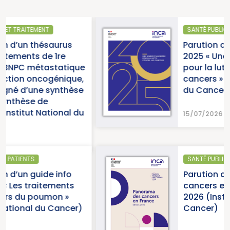
SANTÉ PUBLIQUE
rus
Parution du rapport d’acti
e
2025 « Une année charniè
tique
pour la lutte contre les
ique,
cancers » (Institut Nationa
thèse
du Cancer)
nal du
15/07/2026
SANTÉ PUBLIQUE - ÉPIDÉMIOLOGIE
nfo
Parution du panorama de
nts
cancers en France, éditio
 »
2026 (Institut National du
ncer)
Cancer)