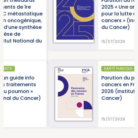
Parution du rapport d’activité
2025 « Une année charnière
ue
pour la lutte contre les
,
cancers » (Institut National
e
du Cancer)
u
15/07/2026
SANTÉ PUBLIQUE - ÉPIDÉMIOLOGIE
Parution du panorama des
cancers en France, édition
2026 (Institut National du
)
Cancer)
15/07/2026