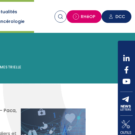
tualités
n
RHéOP
DCC
ncérologie
MESTRIELLE
– Paca,
liers et