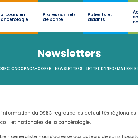
Ac
Parcours en
Professionnels
Patients et
e
cancérologie
de santé
aidants
ca
Newsletters
DSRC ONCOPACA-CORSE
›
NEWSLETTERS
›
LETTRE D’INFORMATION BI
d’information du DSRC regroupe les actualités régionales 
o – et nationales de la cancérologie.
tre « généraliste » qui s’adresse aux acteurs de soins hospita