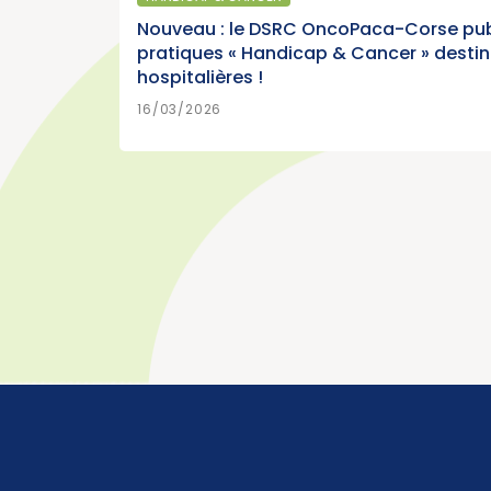
r)
Cancer)
Nouveau : le DSRC OncoPaca-Corse pub
pratiques « Handicap & Cancer » desti
hospitalières !
>
N SAVOIR PLUS
15/07/2026
16/03/2026