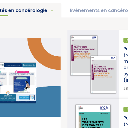
ités en cancérologie
Évènements en cancéro
D
pport d’activité 2025 « Une
P
e pour la lutte contre les
t
titut National du Cancer)
m
o
s
(
>
EN SAVOIR PLUS
2
ÉPIDÉMIOLOGIE
I
anorama des cancers en
Pu
 2026 (Institut National du
t