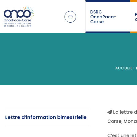
Panneau de gestion des cookies
DSRC
OncoPaca-
Corse
ACCUEIL
›
La lettre 
Lettre d’information bimestrielle
Corse, Monac
C’est une let