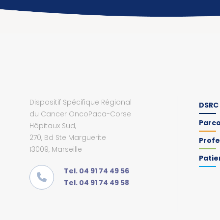
Dispositif Spécifique Régional
DSRC
du Cancer OncoPaca-Corse
Parc
Hôpitaux Sud,
270, Bd Ste Marguerite
Profe
13009, Marseille
Patie
Tel. 04 91 74 49 56
Tel. 04 91 74 49 58