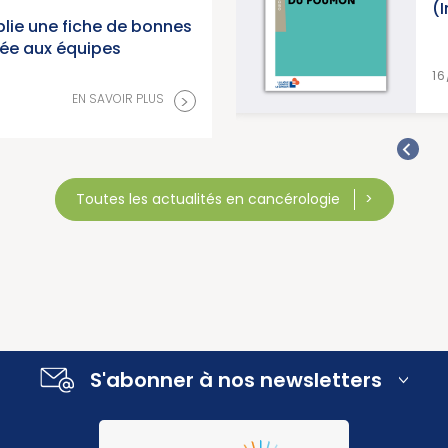
(
lie une fiche de bonnes
née aux équipes
>
EN SAVOIR PLUS
16
>
EN SAVOIR PLUS
Toutes les actualités en cancérologie
S'abonner à nos newsletters