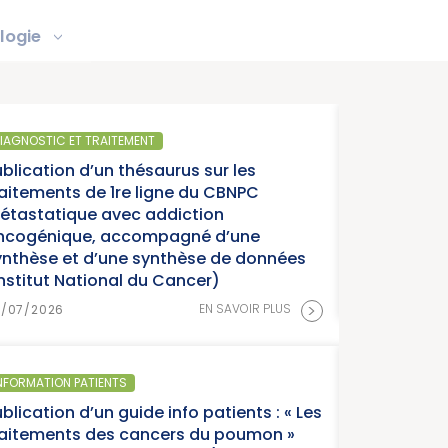
logie
IAGNOSTIC ET TRAITEMENT
ublication d’un thésaurus sur les
raitements de 1re ligne du CBNPC
étastatique avec addiction
ncogénique, accompagné d’une
ynthèse et d’une synthèse de données
Institut National du Cancer)
>
EN SAVOIR PLUS
8/07/2026
NFORMATION PATIENTS
blication d’un guide info patients : « Les
raitements des cancers du poumon »