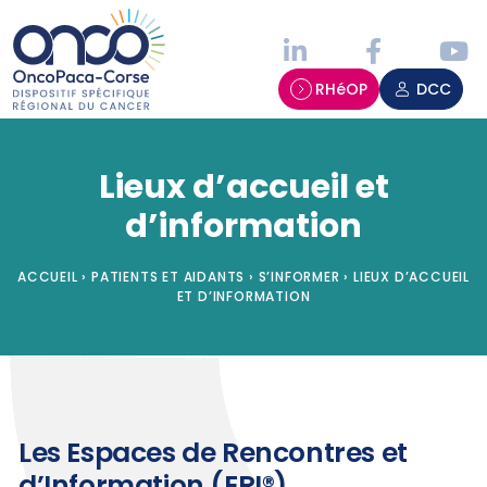
Panneau de gestion des cookies
RHéOP
DCC
Lieux d’accueil et
d’information
ACCUEIL
›
PATIENTS ET AIDANTS
›
S’INFORMER
›
LIEUX D’ACCUEIL
ET D’INFORMATION
Les Espaces de Rencontres et
d’Information (ERI®)