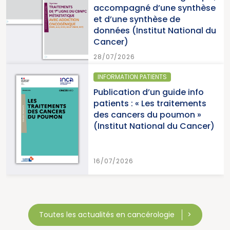
ompagné d’une synthèse
du Ca
d’une synthèse de
nées (Institut National du
15/07/
cer)
7/2026
ORMATION PATIENTS
SANTÉ 
ication d’un guide info
Parut
ents : « Les traitements
cance
 cancers du poumon »
2026 (
stitut National du Cancer)
Canc
7/2026
15/07/
Toutes les actualités en cancérologie