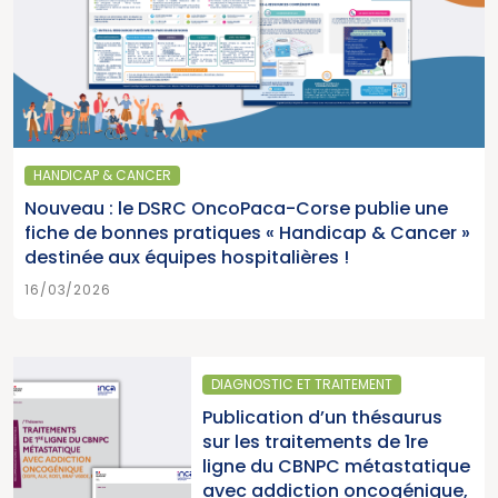
HANDICAP & CANCER
Nouveau : le DSRC OncoPaca-Corse publie une
fiche de bonnes pratiques « Handicap & Cancer »
destinée aux équipes hospitalières !
16/03/2026
GNOSTIC ET TRAITEMENT
SANTÉ 
lication d’un thésaurus
Parut
les traitements de 1re
2025 
ne du CBNPC métastatique
pour l
c addiction oncogénique,
cancer