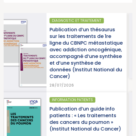
ENT
SANTÉ PUBLIQUE
hésaurus
Parution du rapport d
 de 1re
2025 « Une année ch
tastatique
pour la lutte contre l
cogénique,
cancers » (Institut N
 synthèse
du Cancer)
de
National du
15/07/2026
SANTÉ PUBLIQUE - ÉPIDÉMIO
ide info
Parution du panora
aitements
cancers en France, é
oumon »
2026 (Institut Nation
 du Cancer)
Cancer)