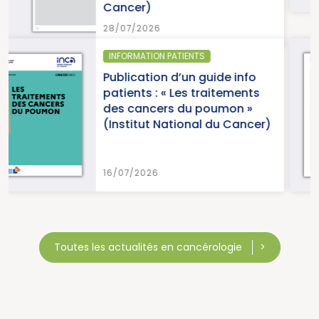
SANTÉ PUBLIQUE - ÉPIDÉMIOLOG
e info
Parution du panorama
tements
cancers en France, édi
mon »
2026 (Institut National
u Cancer)
Cancer)
15/07/2026
Toutes les actualités en cancérologie