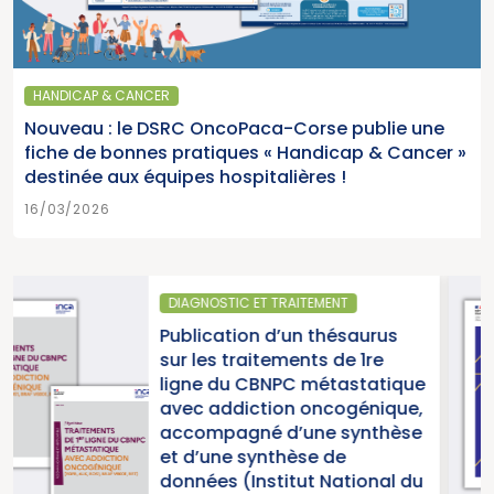
HANDICAP & CANCER
Nouveau : le DSRC OncoPaca-Corse publie une
fiche de bonnes pratiques « Handicap & Cancer »
destinée aux équipes hospitalières !
16/03/2026
T
SANTÉ PUBLIQUE
saurus
Parution du rapport d’a
e 1re
2025 « Une année char
statique
pour la lutte contre les
génique,
cancers » (Institut Nat
synthèse
du Cancer)
tional du
15/07/2026