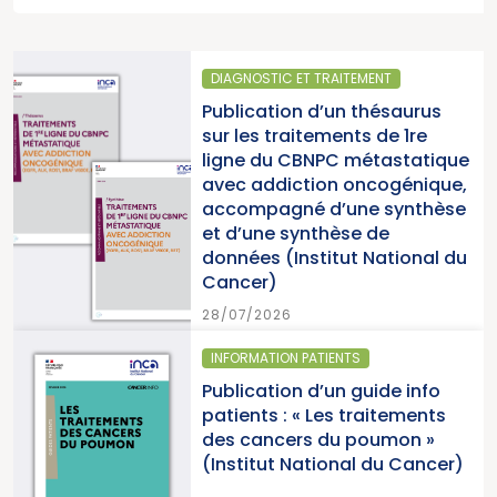
AITEMENT
SANTÉ PUBLIQUE
un thésaurus
Parution du rapp
ents de 1re
2025 « Une anné
C métastatique
pour la lutte con
n oncogénique,
cancers » (Instit
’une synthèse
du Cancer)
èse de
tut National du
15/07/2026
ENTS
SANTÉ PUBLIQUE - ÉPI
un guide info
Parution du pa
s traitements
cancers en Franc
u poumon »
2026 (Institut N
onal du Cancer)
Cancer)