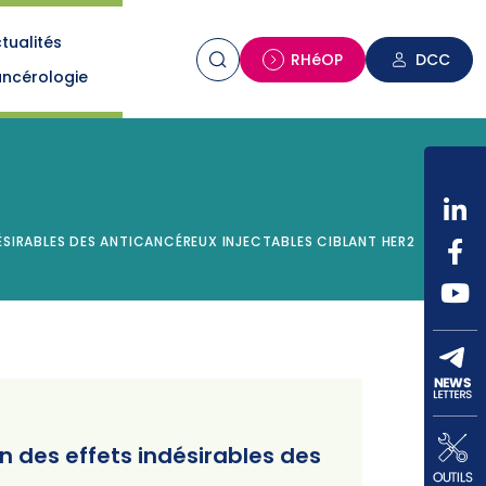
tualités
n
RHéOP
DCC
ncérologie
DÉSIRABLES DES ANTICANCÉREUX INJECTABLES CIBLANT HER2
on des effets indésirables des