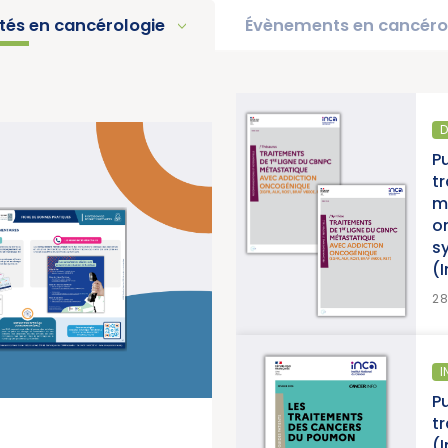
ités en cancérologie
Évènements en cancéro
DIAGNOSTIC ET TRAITE
2025 « Une
Publication d’un t
ontre les
traitements de 1r
u Cancer)
métastatique ave
oncogénique, ac
synthèse et d’une
(Institut National
>
VOIR PLUS
28/07/2026
INFORMATION PATIENTS
cers en
Publication d’un gu
National du
traitements des 
(Institut National