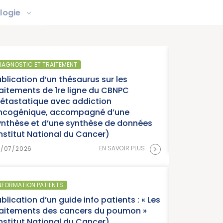
logie
MENT
SANTÉ
hésaurus sur les
Parut
e ligne du CBNPC
année
c addiction
cance
compagné d’une
 synthèse de données
 du Cancer)
15/07/
>
EN SAVOIR PLUS
SANTÉ 
ide info patients : « Les
Parut
cancers du poumon »
Franc
 du Cancer)
Canc