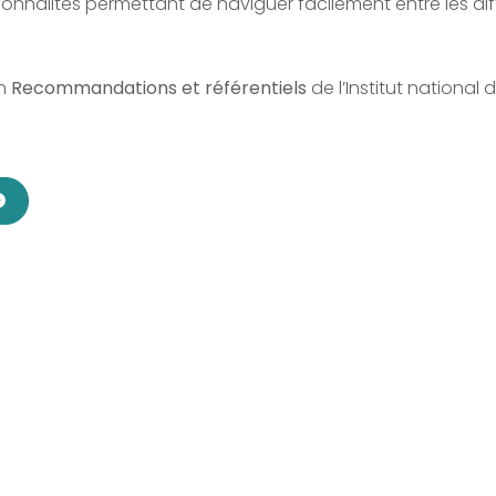
tionnalités permettant de naviguer facilement entre les di
on
Recommandations et référentiels
de l’Institut national 