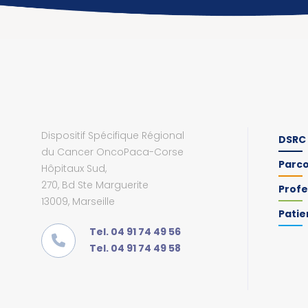
Dispositif Spécifique Régional
DSRC
du Cancer OncoPaca-Corse
Parc
Hôpitaux Sud,
270, Bd Ste Marguerite
Profe
13009, Marseille
Patie
Tel. 04 91 74 49 56
Tel. 04 91 74 49 58