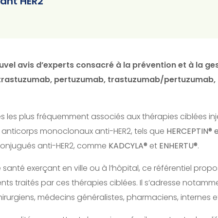
lant HER2
ouvel avis d’experts consacré à la prévention et à la ge
 : trastuzumab, pertuzumab, trastuzumab/pertuzumab,
 les plus fréquemment associés aux thérapies ciblées inje
 anticorps monoclonaux anti-HER2, tels que
HERCEPTIN® et
e-conjugués anti-HER2, comme
KADCYLA®
et
ENHERTU®
.
santé exerçant en ville ou à l’hôpital, ce référentiel pro
ts traités par ces thérapies ciblées. Il s’adresse nota
irurgiens, médecins généralistes, pharmaciens, internes et 