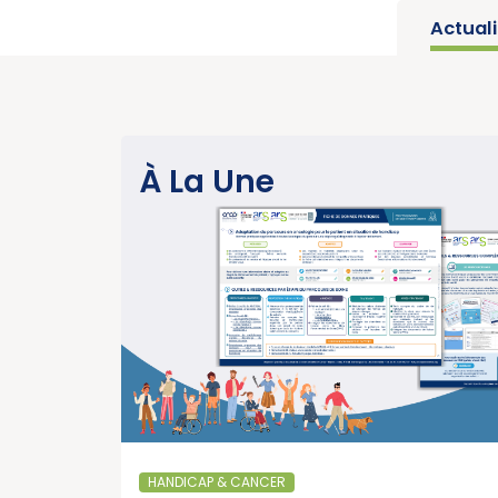
Actual
SANTÉ PUBLIQUE
À La Une
Parution du rapport d’activité 
année charnière pour la lutte c
cancers » (Institut National d
EN SA
15/07/2026
SANTÉ PUBLIQUE - ÉPIDÉMIOLOGIE
Parution du panorama des can
France, édition 2026 (Institut 
HANDICAP & CANCER
Cancer)