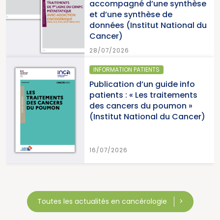
ne synthèse
du Cancer)
se de
t National du
15/07/2026
TS
SANTÉ PUBLIQUE - ÉPIDÉ
 guide info
Parution du pano
traitements
cancers en France,
 poumon »
2026 (Institut Nat
al du Cancer)
Cancer)
15/07/2026
Toutes les actualités en cancérologie