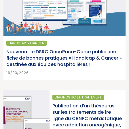
HANDICAP & CANCER
Nouveau : le DSRC OncoPaca-Corse publie une
fiche de bonnes pratiques « Handicap & Cancer »
destinée aux équipes hospitalières !
16/03/2026
TEMENT
SANTÉ PUBLIQUE
 thésaurus
Parution du rappor
ts de 1re
2025 « Une année 
 métastatique
pour la lutte contr
oncogénique,
cancers » (Institu