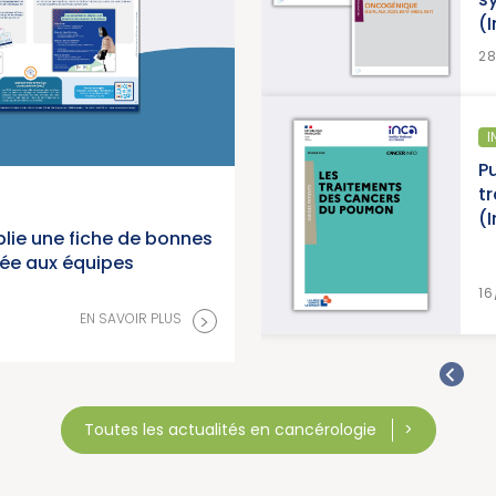
(Instit
>
EN SAVOIR PLUS
28/07/2
OLOGIE
INFORMAT
ma des cancers en
Publicat
(Institut National du
traitem
(Instit
lie une fiche de bonnes
née aux équipes
>
EN SAVOIR PLUS
16/07/20
>
EN SAVOIR PLUS
Toutes les actualités en cancérologie