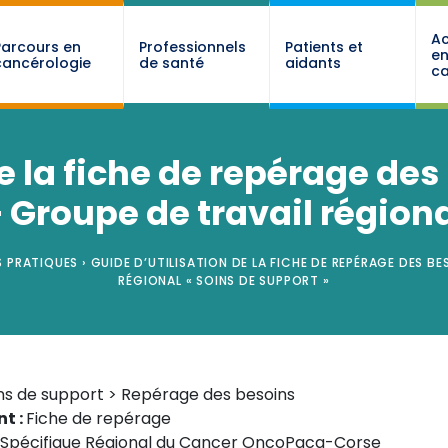
Ac
Parcours en
Professionnels
Patients et
e
cancérologie
de santé
aidants
ca
de la fiche de repérage des
 Groupe de travail régiona
S PRATIQUES
›
GUIDE D’UTILISATION DE LA FICHE DE REPÉRAGE DES B
RÉGIONAL « SOINS DE SUPPORT »
ns de support > Repérage des besoins
t :
Fiche de repérage
f Spécifique Régional du Cancer OncoPaca-Corse