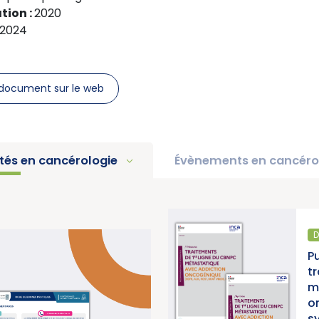
tion :
2020
n 2024
document sur le web
ités en cancérologie
Évènements en cancéro
DIAGNOST
d’activité 2025 « Une
Publica
 la lutte contre les
traitem
National du Cancer)
métasta
oncogé
synthès