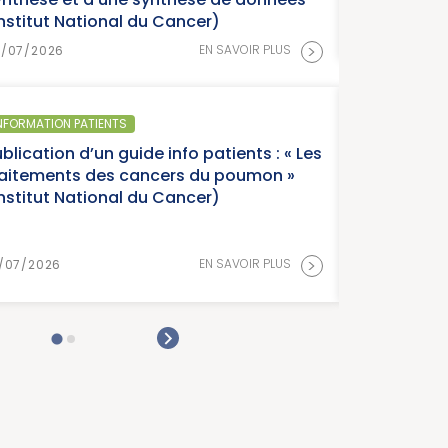
ut National du Cancer)
>
EN SAVOIR PLUS
026
ION PATIENTS
ion d’un guide info patients : « Les
ents des cancers du poumon »
ut National du Cancer)
>
EN SAVOIR PLUS
26