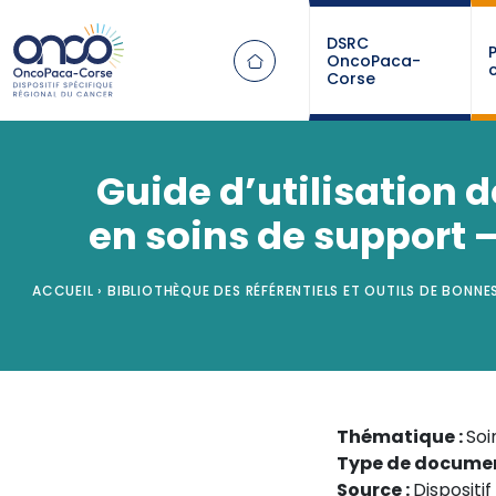
Panneau de gestion des cookies
DSRC
OncoPaca-
Corse
Guide d’utilisation 
en soins de support –
ACCUEIL
›
BIBLIOTHÈQUE DES RÉFÉRENTIELS ET OUTILS DE BONNE
Thématique :
Soi
Type de documen
Source :
Dispositi