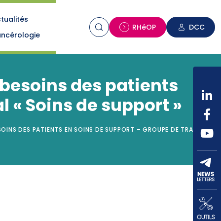
tualités
n
RHéOP
DCC
ncérologie
 besoins des patients
l « Soins de support »
ESOINS DES PATIENTS EN SOINS DE SUPPORT – GROUPE DE TRAVAIL