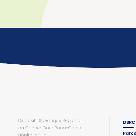
Dispositif Spécifique Régional
DSRC
du Cancer OncoPaca-Corse
Parc
Hôpitaux Sud,