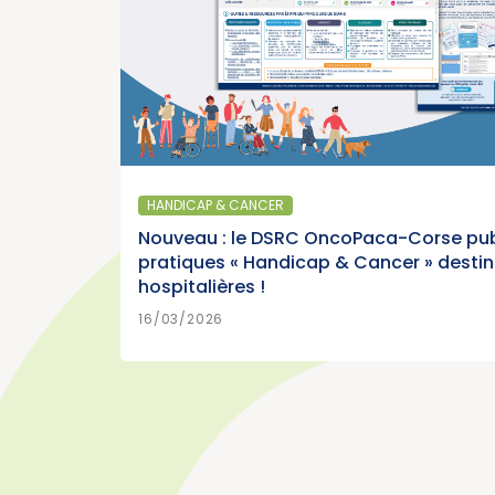
15/07/2026
>
R PLUS
SANTÉ PUBLIQUE - ÉPIDÉMI
s : « Les
Parution du panora
mon »
France, édition 2026 
HANDICAP & CANCER
Cancer)
Nouveau : le DSRC OncoPaca-Corse pub
pratiques « Handicap & Cancer » desti
hospitalières !
>
R PLUS
15/07/2026
16/03/2026