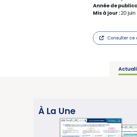
Année de publica
Mis à jour :
20 jui
Consulter ce 
Actual
SANTÉ PUBLIQUE
À La Une
s
Parution du rapport 
C
année charnière pour
cancers » (Institut 
e
données