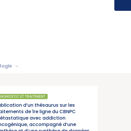
logie
IC ET TRAITEMENT
tion d’un thésaurus sur les
ents de 1re ligne du CBNPC
tique avec addiction
nique, accompagné d’une
e et d’une synthèse de données