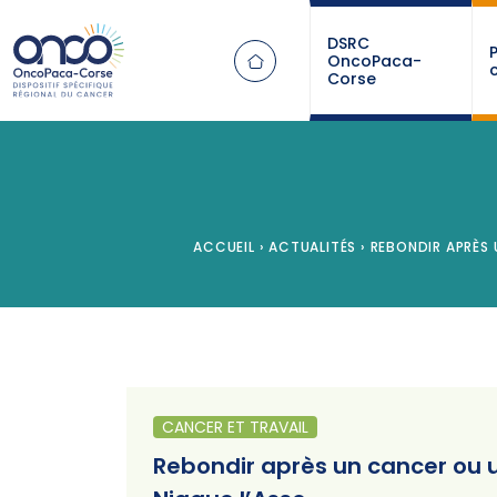
Panneau de gestion des cookies
DSRC
OncoPaca-
Corse
ACCUEIL
›
ACTUALITÉS
›
REBONDIR APRÈS 
CANCER ET TRAVAIL
Rebondir après un cancer ou 