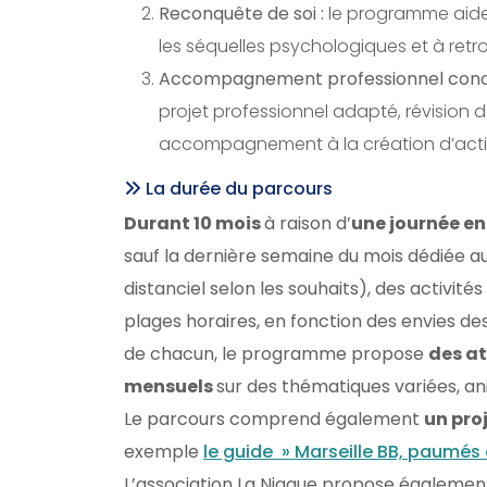
Reconquête de soi :
le programme aide 
les séquelles psychologiques et à retr
Accompagnement professionnel conc
projet professionnel adapté, révision d
accompagnement à la création d’activ
La durée du parcours
Durant 10 mois
à raison d’
une journée en 
sauf la dernière semaine du mois dédiée aux
distanciel selon les souhaits), des activit
plages horaires, en fonction des envies des 
de chacun, le programme propose
des at
mensuels
sur des thématiques variées, an
Le parcours comprend également
un proj
exemple
le guide » Marseille BB, paumés 
L’association La Niaque propose égaleme