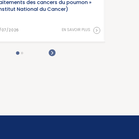
France, édition 2026 (Instit
Cancer)
>
EN
15/07/2026