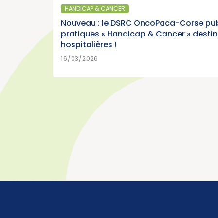
France, édition 2026 (Institut National du
HANDICAP & CANCER
Cancer)
Nouveau : le DSRC OncoPaca-Corse pub
pratiques « Handicap & Cancer » desti
hospitalières !
>
EN SAVOIR PLUS
15/07/2026
16/03/2026