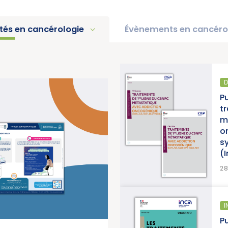
ités en cancérologie
Évènements en cancéro
DIAGNOSTIC ET TRAITEMENT
Publication d’un thésaurus sur les
traitements de 1re ligne du CBNPC
métastatique avec addiction
oncogénique, accompagné d’une
synthèse et d’une synthèse de données
(Institut National du Cancer)
EN SAVOIR PLUS
28/07/2026
INFORMATION PATIENTS
Publication d’un guide info patients : « Le