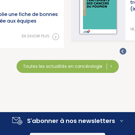
traitements des cancers du poumon »
(Institut National du Cancer)
lie une fiche de bonnes
née aux équipes
EN SAVOIR PLUS
16/07/2026
>
EN SAVOIR PLUS
Toutes les actualités en cancérologie
S'abonner à nos newsletters