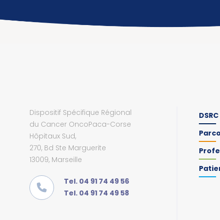
Dispositif Spécifique Régional
DSRC
du Cancer OncoPaca-Corse
Parc
Hôpitaux Sud,
270, Bd Ste Marguerite
Profe
13009, Marseille
Patie
Tel. 04 91 74 49 56
Tel. 04 91 74 49 58