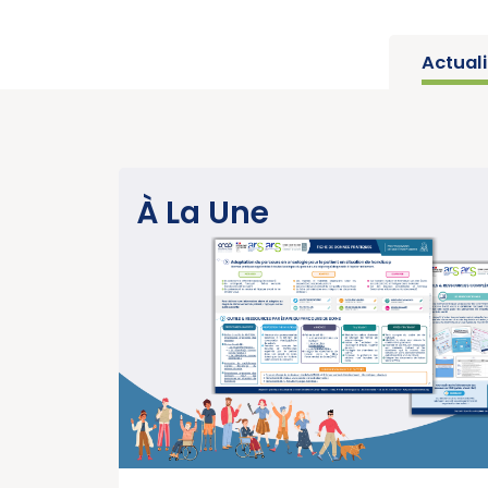
Actual
SANTÉ PUBLIQUE
À La Une
Parution du rapport d’activité 2025 « Une
année charnière pour la lutte contre les
cancers » (Institut National du Cancer)
>
EN SAVOIR PLUS
15/07/2026
SANTÉ PUBLIQUE - ÉPIDÉMIOLOGIE
Parution du panorama des cancers en