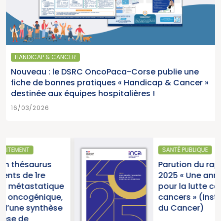
HANDICAP & CANCER
Nouveau : le DSRC OncoPaca-Corse publie une
fiche de bonnes pratiques « Handicap & Cancer »
destinée aux équipes hospitalières !
16/03/2026
SANTÉ PUBLIQUE
Parution du rapport d’activité
2025 « Une année charnière
e
pour la lutte contre les
,
cancers » (Institut National
e
du Cancer)