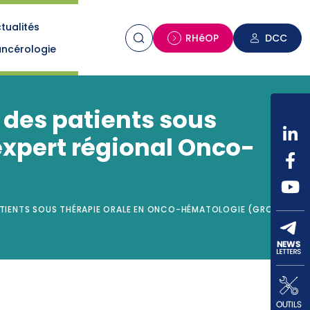
tualités
n
RHéOP
DCC
ncérologie
i des patients sous
xpert régional Onco-
 PATIENTS SOUS THÉRAPIE ORALE EN ONCO-HÉMATOLOGIE (GROUPE