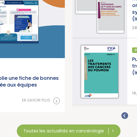
o
s
(
>
EN SAVOIR PLUS
2
ÉPIDÉMIOLOGIE
I
anorama des cancers en
Pu
 2026 (Institut National du
t
(
lie une fiche de bonnes
née aux équipes
>
EN SAVOIR PLUS
16
>
EN SAVOIR PLUS
Toutes les actualités en cancérologie