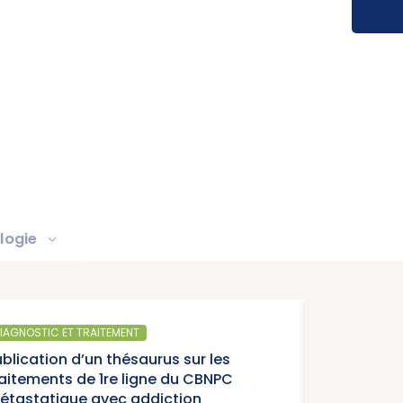
logie
IAGNOSTIC ET TRAITEMENT
ublication d’un thésaurus sur les
raitements de 1re ligne du CBNPC
étastatique avec addiction