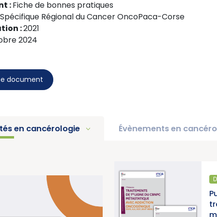
t :
Fiche de bonnes pratiques
f Spécifique Régional du Cancer OncoPaca-Corse
tion :
2021
obre 2024
ce document
ités en cancérologie
Évènements en cancéro
D
pport d’activité 2025 « Une
P
e pour la lutte contre les
t
titut National du Cancer)
m