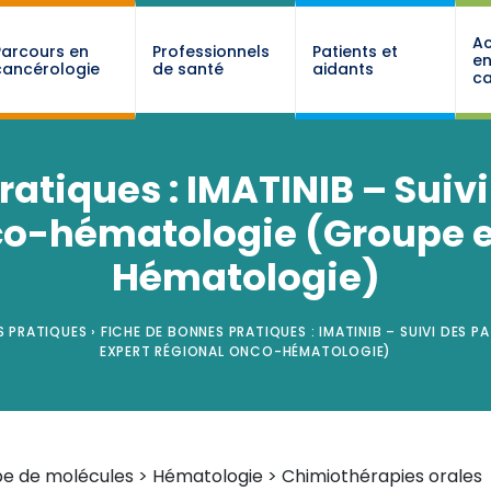
Ac
Parcours en
Professionnels
Patients et
e
cancérologie
de santé
aidants
ca
atiques : IMATINIB – Suiv
nco-hématologie (Groupe e
Hématologie)
S PRATIQUES
›
FICHE DE BONNES PRATIQUES : IMATINIB – SUIVI DES
EXPERT RÉGIONAL ONCO-HÉMATOLOGIE)
e de molécules > Hématologie > Chimiothérapies orales