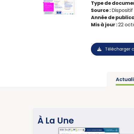
Type de documen
Source :
Dispositi
Année de publica
Mis à jour :
22 oct
Télécharger 
Actual
SANTÉ PUBLIQUE
À La Une
sur les
Parution du ra
u CBNPC
année charnièr
ion
cancers » (Ins