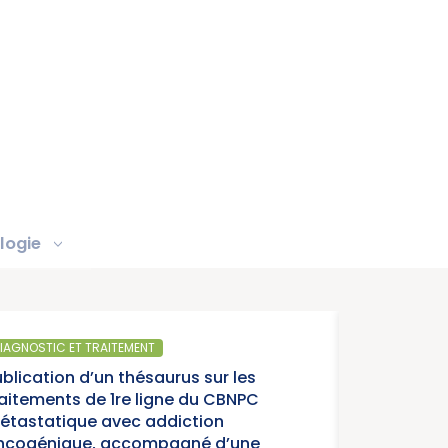
logie
ITEMENT
SA
 thésaurus sur les
Par
1re ligne du CBNPC
ann
vec addiction
can
accompagné d’une