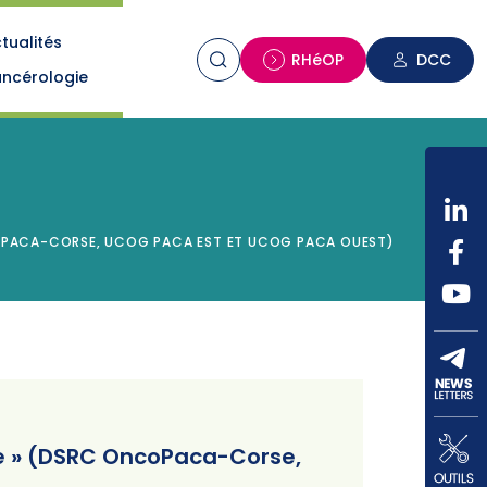
tualités
n
RHéOP
DCC
ncérologie
NCOPACA-CORSE, UCOG PACA EST ET UCOG PACA OUEST)
rie » (DSRC OncoPaca-Corse,