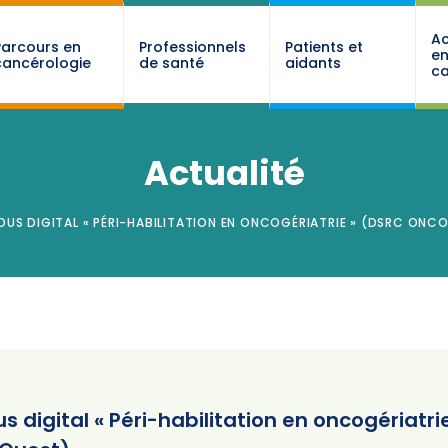
Ac
Parcours en
Professionnels
Patients et
e
cancérologie
de santé
aidants
ca
Actualité
VOUS DIGITAL « PÉRI-HABILITATION EN ONCOGÉRIATRIE » (DSRC O
us digital « Péri-habilitation en oncogériat