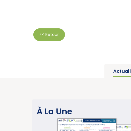
<< Retour
Actual
SANTÉ PUBLIQUE
À La Une
Parution du rapport d’activi
année charnière pour la lutte
cancers » (Institut National