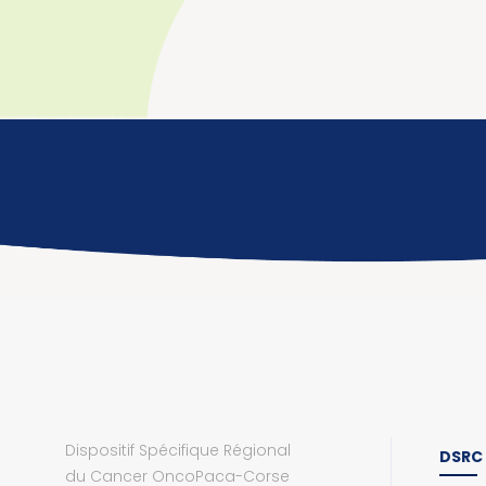
Dispositif Spécifique Régional
DSRC
du Cancer OncoPaca-Corse