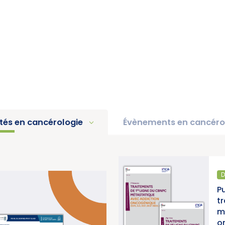
ités en cancérologie
Évènements en cancéro
DIAGNOSTIC ET TRA
té 2025 « Une
Publication d’un
 contre les
traitements de 
 du Cancer)
métastatique a
oncogénique, 