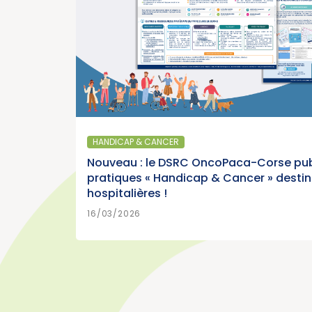
EN
15/07/2026
SANTÉ PUBLIQUE - ÉPIDÉMIOLOGIE
s
Parution du panorama des c
France, édition 2026 (Institu
HANDICAP & CANCER
Cancer)
Nouveau : le DSRC OncoPaca-Corse pub
pratiques « Handicap & Cancer » desti
hospitalières !
EN
15/07/2026
16/03/2026