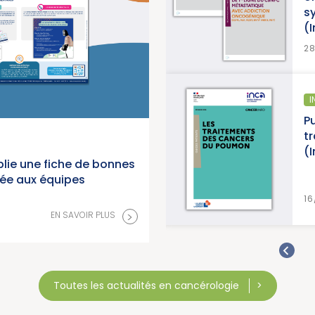
synthèse et d’
(Institut Natio
>
 SAVOIR PLUS
28/07/2026
INFORMATION PATIE
ancers en
Publication d’un
t National du
traitements de
(Institut Natio
lie une fiche de bonnes
née aux équipes
>
 SAVOIR PLUS
16/07/2026
>
EN SAVOIR PLUS
Toutes les actualités en cancérologie