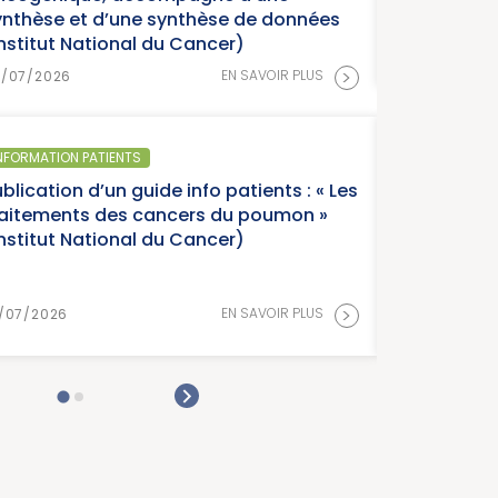
une synthèse de données
nal du Cancer)
15/
>
EN SAVOIR PLUS
NTS
SA
 guide info patients : « Les
Pa
s cancers du poumon »
Fra
nal du Cancer)
Ca
>
EN SAVOIR PLUS
15/