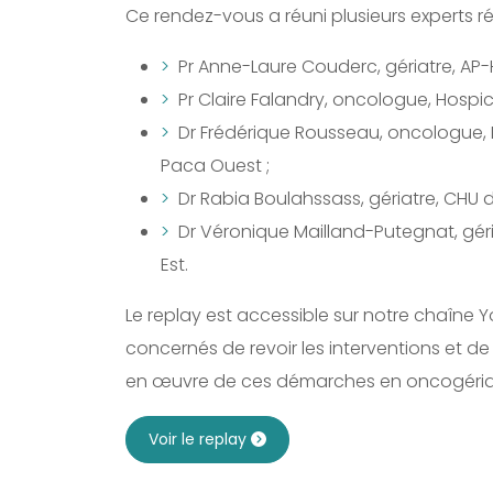
Ce rendez-vous a réuni plusieurs experts r
Pr Anne-Laure Couderc, gériatre, AP
Pr Claire Falandry, oncologue, Hospice
Dr Frédérique Rousseau, oncologue, 
Paca Ouest ;
Dr Rabia Boulahssass, gériatre, CHU 
Dr Véronique Mailland-Putegnat, gé
Est.
Le replay est accessible sur notre chaîne
concernés de revoir les interventions et de
en œuvre de ces démarches en oncogériat
Voir le replay