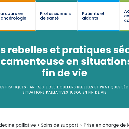
Ac
Parcours en
Professionnels
Patients et
e
cancérologie
de santé
aidants
ca
 rebelles et pratiques séd
camenteuse en situations
fin de vie
NES PRATIQUES
›
ANTALGIE DES DOULEURS REBELLES ET PRATIQUES SÉD
SITUATIONS PALLIATIVES JUSQU’EN FIN DE VIE
ecine palliative > Soins de support > Prise en charge de l