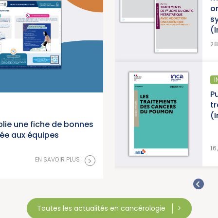
o
s
(
>
EN SAVOIR PLUS
2
ÉPIDÉMIOLOGIE
I
anorama des cancers en
Pu
 2026 (Institut National du
t
(
lie une fiche de bonnes
née aux équipes
>
EN SAVOIR PLUS
16
>
EN SAVOIR PLUS
Toutes les actualités en cancérologie