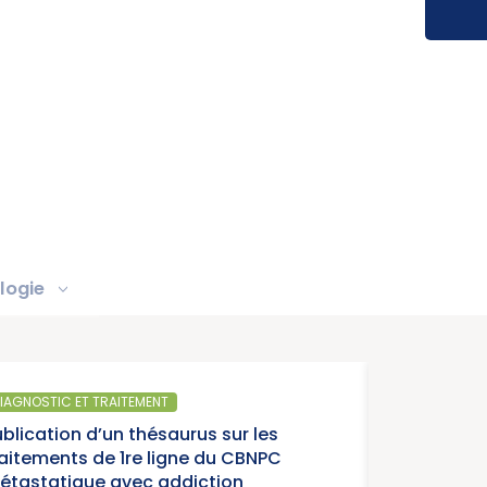
logie
IAGNOSTIC ET TRAITEMENT
ublication d’un thésaurus sur les
raitements de 1re ligne du CBNPC
étastatique avec addiction