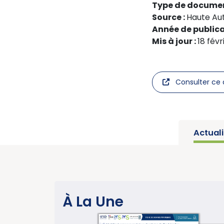
Type de documen
Source :
Haute Aut
Année de publica
Mis à jour :
18 févr
Consulter ce 
Actual
SANTÉ PUBLIQUE
À La Une
sur les
Parution du ra
u CBNPC
année charnièr
ion
cancers » (Ins