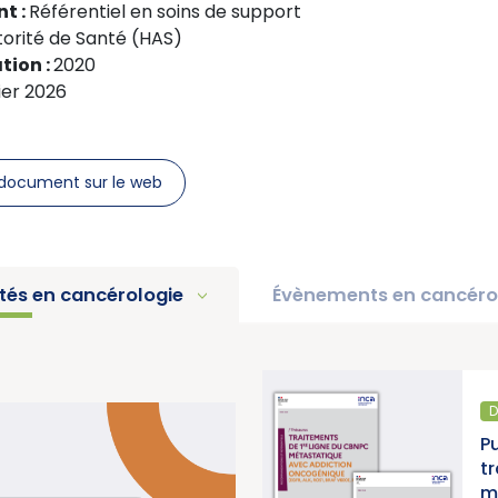
t :
Référentiel en soins de support
orité de Santé (HAS)
tion :
2020
ier 2026
document sur le web
ités en cancérologie
Évènements en cancéro
D
pport d’activité 2025 « Une
P
e pour la lutte contre les
t
titut National du Cancer)
m