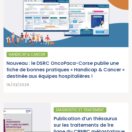
HANDICAP & CANCER
Nouveau : le DSRC OncoPaca-Corse publie une
fiche de bonnes pratiques « Handicap & Cancer »
destinée aux équipes hospitalières !
16/03/2026
IC ET TRAITEMENT
SANTÉ PUBL
tion d’un thésaurus
Parution d
traitements de 1re
2025 « Un
u CBNPC métastatique
pour la lu