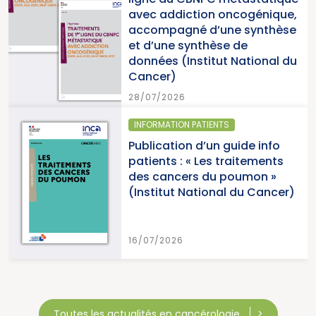
diction oncogénique,
cancers » 
agné d’une synthèse
du Cance
e synthèse de
 (Institut National du
15/07/2026
)
26
ION PATIENTS
SANTÉ PUBLI
ion d’un guide info
Parution
 : « Les traitements
cancers e
cers du poumon »
2026 (Inst
ut National du Cancer)
Cancer)
26
15/07/2026
Toutes les actualités en cancérologie