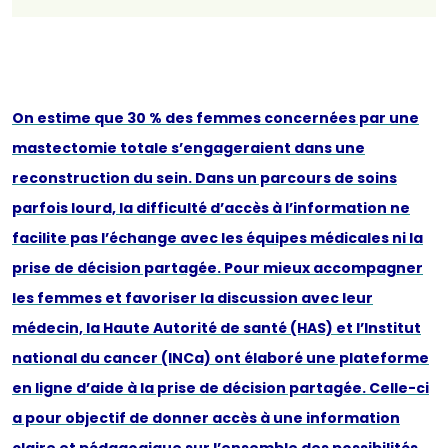
On estime que 30 % des femmes concernées par une
mastectomie totale s’engageraient dans une
reconstruction du sein. Dans un parcours de soins
parfois lourd, la difficulté d’accès à l’information ne
facilite pas l’échange avec les équipes médicales ni la
prise de décision partagée. Pour mieux accompagner
les femmes et favoriser la discussion avec leur
médecin, la Haute Autorité de santé (HAS) et l’Institut
national du cancer (INCa) ont élaboré une plateforme
en ligne d’aide à la prise de décision partagée. Celle-ci
a pour objectif de donner accès à une information
claire et pédagogique sur l’ensemble des possibilités