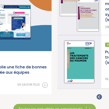
métastatique avec addiction
oncogénique, accompagné d’une
synthèse et d’une synthèse de don
(Institut National du Cancer)
EN SAVOIR P
28/07/2026
INFORMATION PATIENTS
Publication d’un guide info patients 
traitements des cancers du poumo
(Institut National du Cancer)
lie une fiche de bonnes
née aux équipes
EN SAVOIR P
16/07/2026
>
EN SAVOIR PLUS
Toutes les actualités en cancérologie