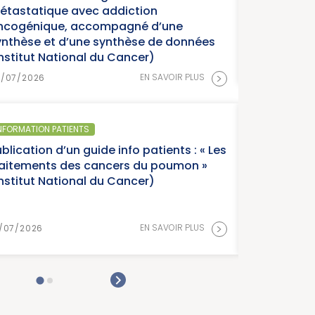
cancers » (Institut Na
nées
15/07/2026
>
LUS
SANTÉ PUBLIQUE - ÉPIDÉMIOLOG
: « Les
Parution du panorama
n »
France, édition 2026 (I
Cancer)
>
LUS
15/07/2026