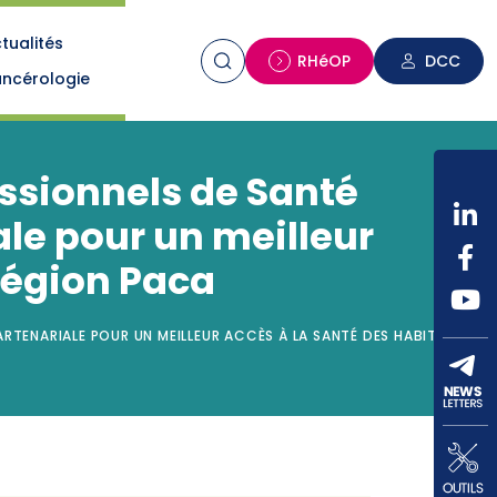
tualités
n
RHéOP
DCC
ncérologie
essionnels de Santé
le pour un meilleur
 région Paca
ARTENARIALE POUR UN MEILLEUR ACCÈS À LA SANTÉ DES HABITANTS