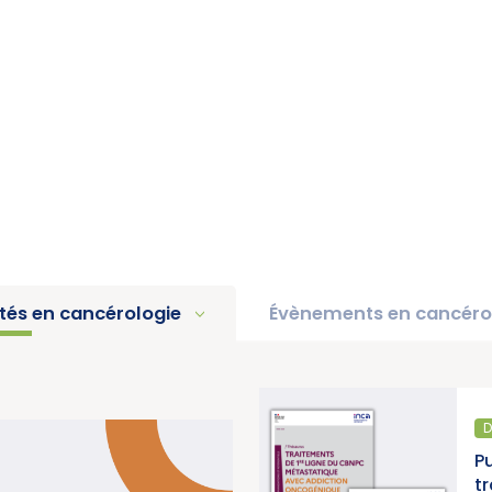
ités en cancérologie
Évènements en cancéro
DIAGNOSTIC ET TRAITEMENT
Publication d’un thésaurus sur les
traitements de 1re ligne du CBNPC