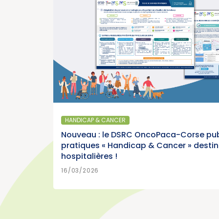
cancers » (Institut National du Cancer)
>
EN SAVOIR PLUS
15/07/2026
SANTÉ PUBLIQUE - ÉPIDÉMIOLOGIE
Parution du panorama des cancers en
France, édition 2026 (Institut National du
HANDICAP & CANCER
Cancer)
Nouveau : le DSRC OncoPaca-Corse pub
pratiques « Handicap & Cancer » desti
hospitalières !
>
EN SAVOIR PLUS
15/07/2026
16/03/2026