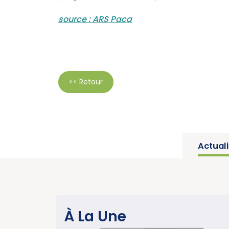
source : ARS Paca
<< Retour
Actual
SANTÉ PUBLIQUE
À La Une
Parution du rapport d’activité 2025 « Une
année charnière pour la lutte contre les