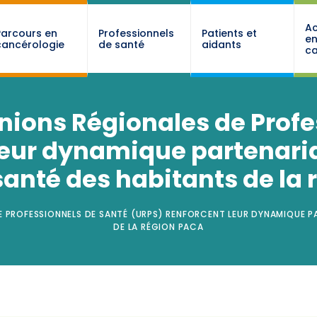
Ac
Parcours en
Professionnels
Patients et
e
cancérologie
de santé
aidants
ca
Unions Régionales de Prof
leur dynamique partenaria
santé des habitants de la
E PROFESSIONNELS DE SANTÉ (URPS) RENFORCENT LEUR DYNAMIQUE P
DE LA RÉGION PACA