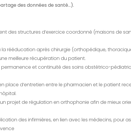
 partage des données de santé…).
t des structures d’exercice coordonné (maisons de sant
 la rééducation après chirurgie (orthopédique, thoracique
ne meilleure récupération du patient.
 permanence et continuité des soins obstétrico-pédiatri
en place d’entretien entre le pharmacien et le patient rec
hôpital.
un projet de régulation en orthophonie afin de mieux orien
plication des infirmières, en lien avec les médecins, pour a
ovence