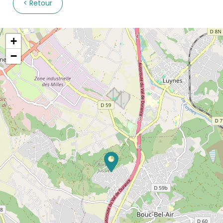
Retour
+
−