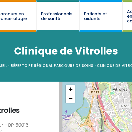
Ac
Parcours en
Professionnels
Patients et
e
cancérologie
de santé
aidants
ca
Clinique de Vitrolles
UEIL
›
RÉPERTOIRE RÉGIONAL PARCOURS DE SOINS
›
CLINIQUE DE VITR
+
−
trolles
Air - BP 50016