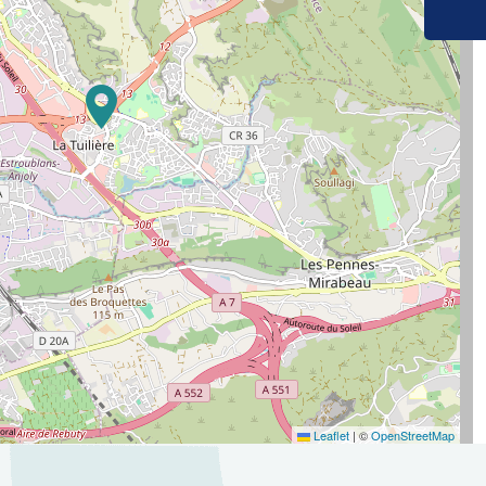
Leaflet
|
©
OpenStreetMap