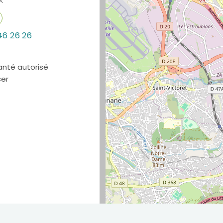
X
46 26 26
anté autorisé
cer