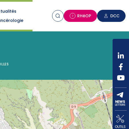
tualités
n
RHéOP
DCC
ncérologie
OLLES