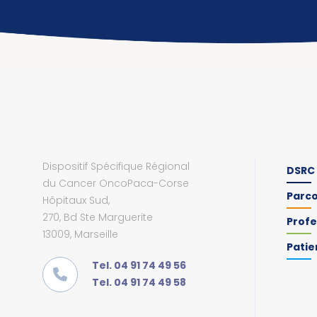
Dispositif Spécifique Régional
DSRC
du Cancer OncoPaca-Corse
Parc
Hôpitaux Sud,
270, Bd Ste Marguerite
Profe
13009, Marseille
Patie
Tel. 04 91 74 49 56
Tel. 04 91 74 49 58