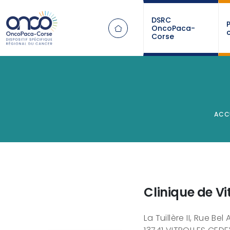
Panneau de gestion des cookies
DSRC
OncoPaca-
Corse
ACC
Clinique de Vi
La Tuillère II, Rue Bel 