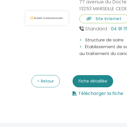
77 avenue du Docteu
13253 MARSEILLE CED
Site Internet
Standard :
04 91 1
Structure de soins
Établissement de s
au traitement du can
Retour
Fiche détaillée
Télécharger la fiche