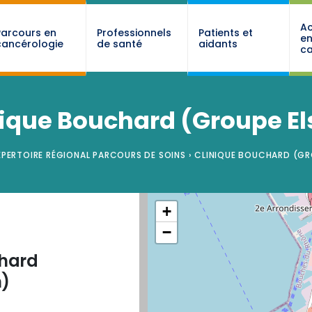
Ac
Parcours en
Professionnels
Patients et
e
cancérologie
de santé
aidants
ca
nique Bouchard (Groupe El
ÉPERTOIRE RÉGIONAL PARCOURS DE SOINS
›
CLINIQUE BOUCHARD (GR
+
−
chard
n)