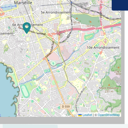
Leaflet
|
©
OpenStreetMap