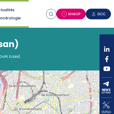
tualités
n
RHéOP
DCC
ncérologie
san)
OUPE ELSAN)