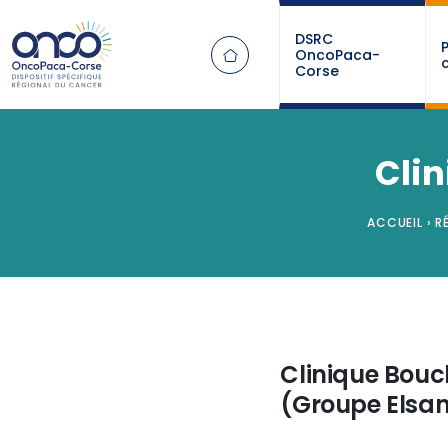
Panneau de gestion des cookies
DSRC
OncoPaca-
Corse
Cli
ACCUEIL
›
R
Clinique Bou
(Groupe Elsa