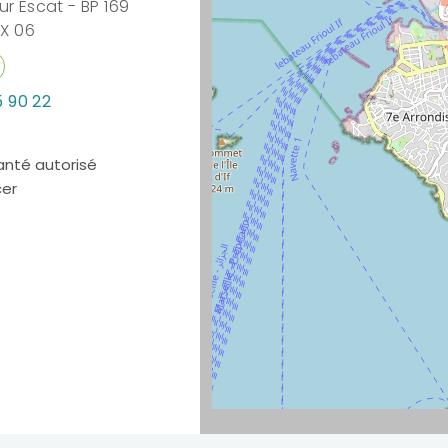
r Escat - BP 169
EX 06
5 90 22
anté autorisé
cer