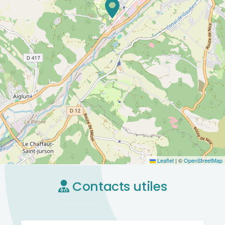
Leaflet
|
©
OpenStreetMap
Contacts utiles