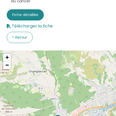
du cancer
Fiche détaillée
Télécharger la fiche
Retour
+
−