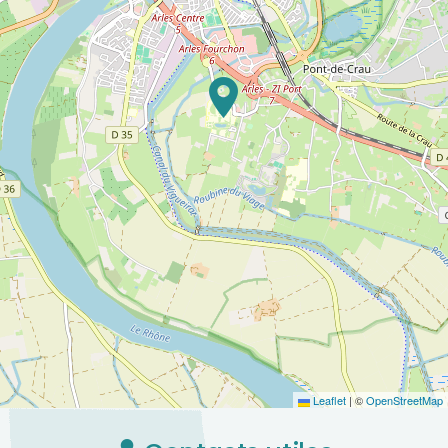
Leaflet
|
©
OpenStreetMap