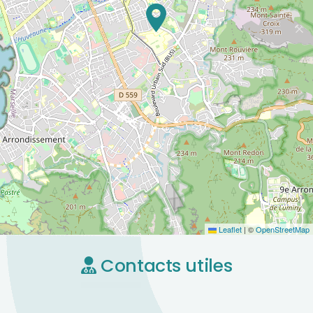
Leaflet
|
©
OpenStreetMap
Contacts utiles