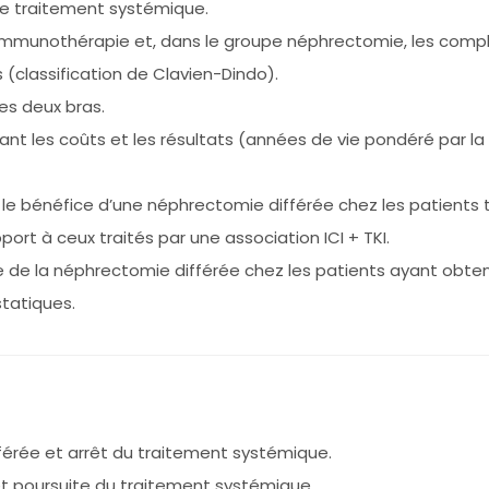
 le traitement systémique.
l’immunothérapie et, dans le groupe néphrectomie, les comp
 (classification de Clavien-Dindo).
les deux bras.
nt les coûts et les résultats (années de vie pondéré par la
t le bénéfice d’une néphrectomie différée chez les patients 
ort à ceux traités par une association ICI + TKI.
ice de la néphrectomie différée chez les patients ayant obt
tatiques.
érée et arrêt du traitement systémique.
 poursuite du traitement systémique.