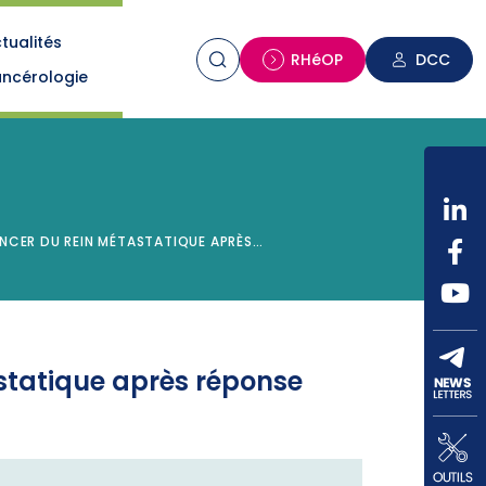
tualités
n
RHéOP
DCC
ncérologie
CER DU REIN MÉTASTATIQUE APRÈS…
tatique après réponse