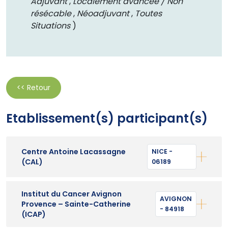
Adjuvant
,
Localement avancée / Non
résécable
,
Néoadjuvant
,
Toutes
Situations
)
<< Retour
Etablissement(s) participant(s)
Centre Antoine Lacassagne
NICE -
(CAL)
06189
Institut du Cancer Avignon
AVIGNON
Provence – Sainte-Catherine
- 84918
(ICAP)