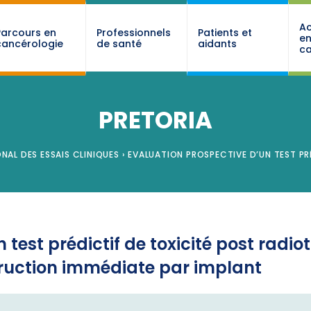
Ac
Parcours en
Professionnels
Patients et
e
cancérologie
de santé
aidants
ca
PRETORIA
NAL DES ESSAIS CLINIQUES
›
EVALUATION PROSPECTIVE D’UN TEST PR
 test prédictif de toxicité post radi
ruction immédiate par implant