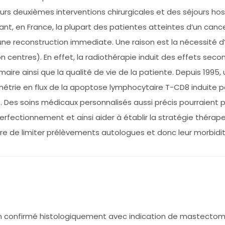
rs deuxièmes interventions chirurgicales et des séjours ho
, en France, la plupart des patientes atteintes d’un cancer
ne reconstruction immediate. Une raison est la nécessité d
n centres). En effet, la radiothérapie induit des effets seco
ire ainsi que la qualité de vie de la patiente. Depuis 1995,
métrie en flux de la apoptose lymphocytaire T-CD8 induite pa
. Des soins médicaux personnalisés aussi précis pourraient 
rfectionnement et ainsi aider à établir la stratégie thérapeu
re de limiter prélèvements autologues et donc leur morbidi
in confirmé histologiquement avec indication de mastecto