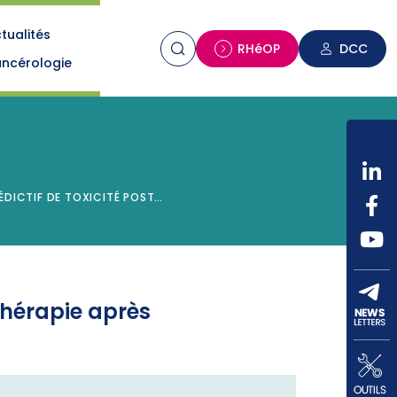
tualités
n
RHéOP
DCC
ncérologie
ÉDICTIF DE TOXICITÉ POST…
othérapie après