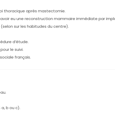
aroi thoracique après mastectomie.
u avoir eu une reconstruction mammaire immédiate par impl
selon sur les habitudes du centre).
édure d’étude.
ur le suivi.
sociale français.
au.
a, b ou c).