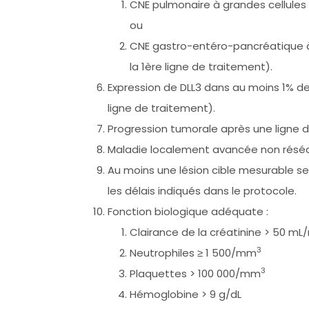
CNE pulmonaire à grandes cellules 
ou
CNE gastro-entéro-pancréatique à p
la 1ère ligne de traitement).
Expression de DLL3 dans au moins 1% des
ligne de traitement).
Progression tumorale après une ligne d
Maladie localement avancée non résé
Au moins une lésion cible mesurable selo
les délais indiqués dans le protocole.
Fonction biologique adéquate :
Clairance de la créatinine > 50 mL
3
Neutrophiles ≥ 1 500/mm
3
Plaquettes > 100 000/mm
Hémoglobine > 9 g/dL