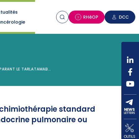
tualités
n
RHéOP
DCC
ncérologie
MPARANT LE TARLATAMAB…
 chimiothérapie standard
ndocrine pulmonaire ou