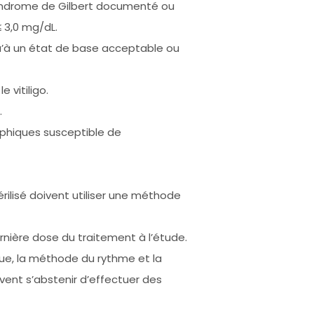
n syndrome de Gilbert documenté ou
≤ 3,0 mg/dL.
qu’à un état de base acceptable ou
 vitiligo.
.
aphiques susceptible de
ilisé doivent utiliser une méthode
rnière dose du traitement à l’étude.
que, la méthode du rythme et la
ent s’abstenir d’effectuer des