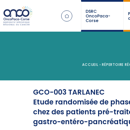
Panneau de gestion des cookies
DSRC
OncoPaca-
Corse
ACCUEIL
›
RÉPERTOIRE RÉ
GCO-003 TARLANEC
Etude randomisée de phase
chez des patients pré-tra
gastro-entéro-pancréatiqu