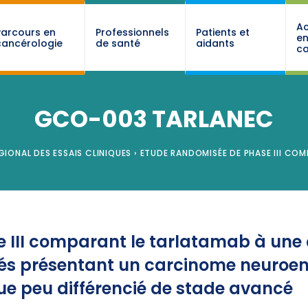
Ac
Parcours en
Professionnels
Patients et
e
cancérologie
de santé
aidants
ca
GCO-003 TARLANEC
GIONAL DES ESSAIS CLINIQUES
›
ETUDE RANDOMISÉE DE PHASE III CO
 III comparant le tarlatamab à une
ités présentant un carcinome neuroe
e peu différencié de stade avancé