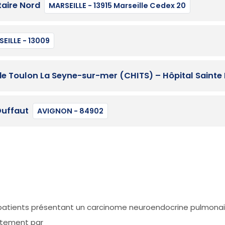
taire Nord
MARSEILLE - 13915 Marseille Cedex 20
EILLE - 13009
e Toulon La Seyne-sur-mer (CHITS) – Hôpital Sainte
Duffaut
AVIGNON - 84902
es patients présentant un carcinome neuroendocrine pulmon
itement par