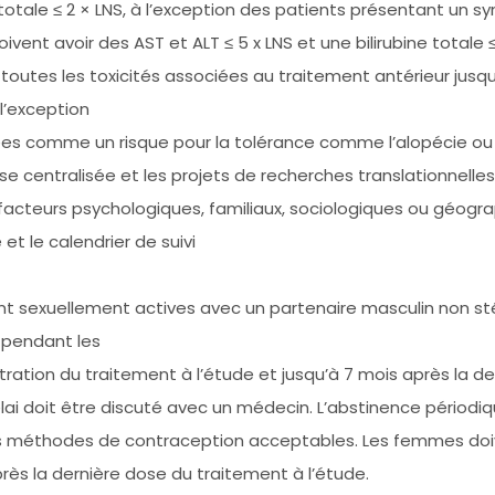
ne totale ≤ 2 × LNS, à l’exception des patients présentant u
ent avoir des AST et ALT ≤ 5 x LNS et une bilirubine totale 
 toutes les toxicités associées au traitement antérieur jus
 l’exception
ées comme un risque pour la tolérance comme l’alopécie ou le
se centralisée et les projets de recherches translationnelles
acteurs psychologiques, familiaux, sociologiques ou géogr
t le calendrier de suivi
 sexuellement actives avec un partenaire masculin non stér
 pendant les
ration du traitement à l’étude et jusqu’à 7 mois après la de
élai doit être discuté avec un médecin. L’abstinence périodi
s méthodes de contraception acceptables. Les femmes doiv
ès la dernière dose du traitement à l’étude.