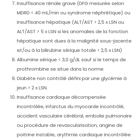
Insuffisance rénale grave (DFG mesurée selon
MDRD < 40 mL/min ou syndrome néphrétique) ou
insuffisance hépatique (ALT/AST > 2,5 x LSN ou
ALT/AST > 5 x LSN si les anomalies de la fonction
hépatique sont dues à la malignité sous-jacente
et/ou à la bilirubine sérique totale > 2,5 x LSN)
Albumine sérique < 3,0 g/dL sauf si le temps de
prothrombine se situe dans la norme.
Diabète non contrôlé défini par une glycémie à
jeun > 2 x LSN.
Insuffisance cardiaque décompensée
incontrôlée, infarctus du myocarde incontrôlé,
accident vasculaire cérébral, embolie pulmonaire
ou procédure de revascularisation, angine de
poitrine instable, arythmie cardiaque incontrôlée