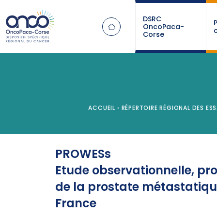
Panneau de gestion des cookies
DSRC
OncoPaca-
Corse
ACCUEIL
›
RÉPERTOIRE RÉGIONAL DES ESS
PROWESs
Etude observationnelle, pro
de la prostate métastatique 
France