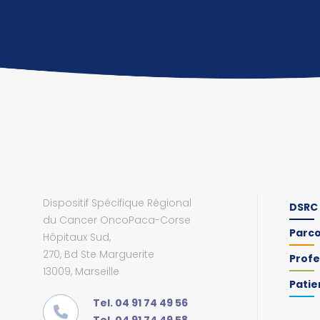
Dispositif Spécifique Régional
DSRC
du Cancer OncoPaca-Corse
Parc
Hôpitaux Sud,
270, Bd Ste Marguerite
Profe
13009, Marseille
Patie
Tel. 04 91 74 49 56