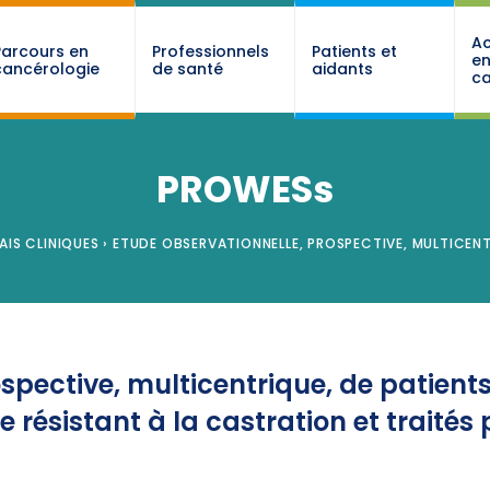
Ac
Parcours en
Professionnels
Patients et
e
cancérologie
de santé
aidants
ca
PROWESs
AIS CLINIQUES
›
ETUDE OBSERVATIONNELLE, PROSPECTIVE, MULTICENT
spective, multicentrique, de patient
résistant à la castration et traités p