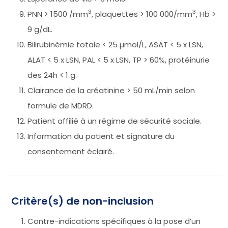
3
3
PNN > 1500 /mm
, plaquettes > 100 000/mm
, Hb >
9 g/dL.
Bilirubinémie totale < 25 µmol/L, ASAT < 5 x LSN,
ALAT < 5 x LSN, PAL < 5 x LSN, TP > 60%, protéinurie
des 24h < 1 g.
Clairance de la créatinine > 50 mL/min selon
formule de MDRD.
Patient affilié à un régime de sécurité sociale.
Information du patient et signature du
consentement éclairé.
Critère(s) de non-inclusion
Contre-indications spécifiques à la pose d’un