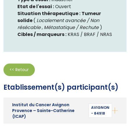
Etat de l'essai :
Ouvert
Situation thérapeutique :
Tumeur
solide
(
Localement avancée / Non
résécable
,
Métastatique / Rechute
)
Cibles / marqueurs :
KRAS /
BRAF /
NRAS
<< Retour
Etablissement(s) participant(s)
Institut du Cancer Avignon
AVIGNON
Provence – Sainte-Catherine
- 84918
(ICAP)