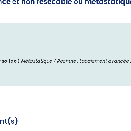
ncé et non résécable ou métastatiq
 solide
(
Métastatique / Rechute
,
Localement avancée /
nt(s)