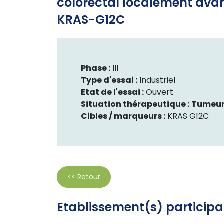
colorectal localement ava
KRAS-G12C
Phase :
III
Type d'essai :
Industriel
Etat de l'essai :
Ouvert
Situation thérapeutique :
Tumeur
Cibles / marqueurs :
KRAS G12C
<< Retour
Etablissement(s) participa