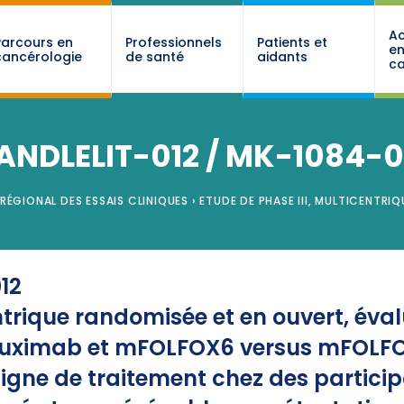
Ac
Parcours en
Professionnels
Patients et
e
cancérologie
de santé
aidants
ca
ANDLELIT-012 / MK-1084-0
 RÉGIONAL DES ESSAIS CLINIQUES
›
ETUDE DE PHASE III, MULTICENTRI
12
ntrique randomisée et en ouvert, éval
cetuximab et mFOLFOX6 versus mFOLF
gne de traitement chez des particip