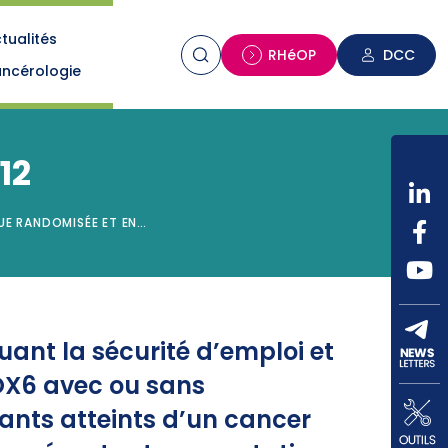
tualités
n
RHéOP
DCC
ncérologie
12
QUE RANDOMISÉE ET EN…
uant la sécurité d’emploi et
OX6 avec ou sans
ants atteints d’un cancer