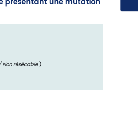
ue présentant une mutation
 Non résécable
)