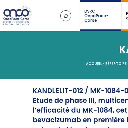
Panneau de gestion des cookies
DSRC
OncoPaca-
Corse
K
ACCUEIL
›
RÉPERTOIRE
KANDLELIT-012 / MK-1084-0
Etude de phase III, multice
l’efficacité du MK-1084, 
bevacizumab en première li