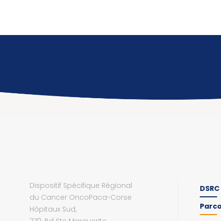
Dispositif Spécifique Régional
DSRC
du Cancer OncoPaca-Corse
Parc
Hôpitaux Sud,