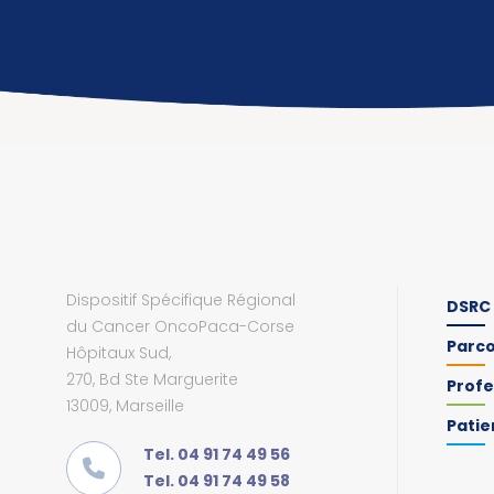
Dispositif Spécifique Régional
DSRC
du Cancer OncoPaca-Corse
Parc
Hôpitaux Sud,
270, Bd Ste Marguerite
Profe
13009, Marseille
Patie
Tel. 04 91 74 49 56
Tel. 04 91 74 49 58