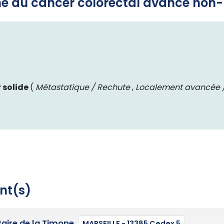
ne du cancer colorectal avancé non
 solide
(
Métastatique / Rechute
,
Localement avancée /
nt(s)
taire de la Timone
MARSEILLE - 13385 Cedex 5