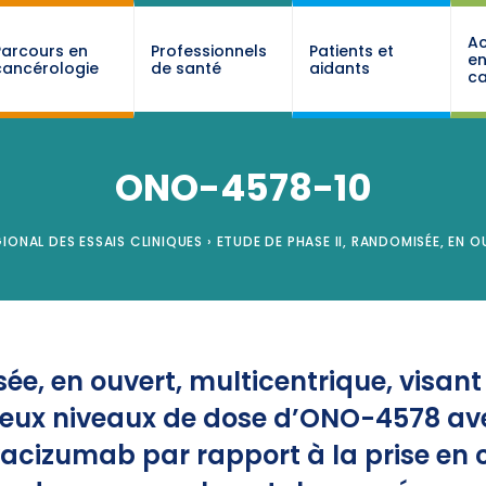
Ac
Parcours en
Professionnels
Patients et
e
cancérologie
de santé
aidants
ca
ONO-4578-10
IONAL DES ESSAIS CLINIQUES
›
ETUDE DE PHASE II, RANDOMISÉE, EN 
ée, en ouvert, multicentrique, visant 
e deux niveaux de dose d’ONO-4578 av
acizumab par rapport à la prise en 