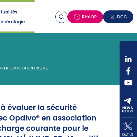
tualités
n
RHéOP
DCC
ncérologie
OUVERT, MULTICENTRIQUE,…
à évaluer la sécurité
ec Opdivo® en association
charge courante pour le