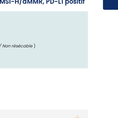
-MSI-H/dMMR, PD-L1 positif
 Non résécable
)