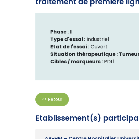
traitement de première lig
Phase :
II
Type d'essai :
Industriel
Etat de l'essai :
Ouvert
Situation thérapeutique :
Tumeur
Cibles / marqueurs :
PDL1
<< Retour
Etablissement(s) participa
AP-HM – Centre Hospitalier Universi