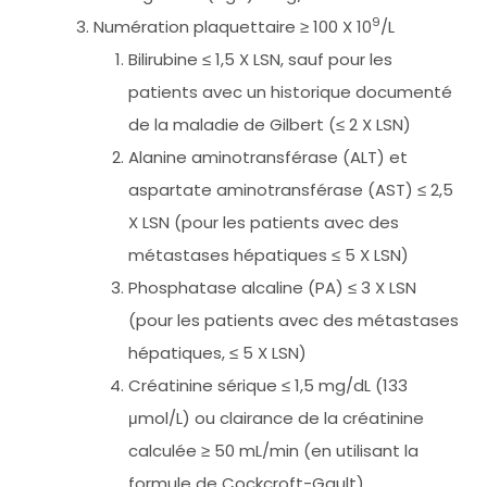
9
Numération plaquettaire ≥ 100 X 10
/L
Bilirubine ≤ 1,5 X LSN, sauf pour les
patients avec un historique documenté
de la maladie de Gilbert (≤ 2 X LSN)
Alanine aminotransférase (ALT) et
aspartate aminotransférase (AST) ≤ 2,5
X LSN (pour les patients avec des
métastases hépatiques ≤ 5 X LSN)
Phosphatase alcaline (PA) ≤ 3 X LSN
(pour les patients avec des métastases
hépatiques, ≤ 5 X LSN)
Créatinine sérique ≤ 1,5 mg/dL (133
μmol/L) ou clairance de la créatinine
calculée ≥ 50 mL/min (en utilisant la
formule de Cockcroft-Gault)