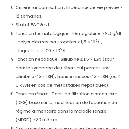
Critère randomisation : Espérance de vie prévue >
12 semaines.
Statut ECOG ≤ 1.
Fonction hématologique : Hémoglobine ≥ 9,0 g/dl
9
, polynucléaires neutrophiles ≥ 1,5 × 10
/L,
9
plaquettes ≥ 100 × 10
/L .
Fonction hépatique : Bilirubine ≤ 1,5 × LSN (sauf
pour le syndrome de Gilbert qui permet une
bilirubine ≤ 3 x LSN), transaminases ≤ 3 x LSN (ou ≤
5 x LSN en cas de métastases hépatiques).
Fonction rénale : Débit de filtration glomérulaire
(DFG) basé sur la modification de l’équation du
régime alimentaire dans la maladie rénale
(MDRD) ≥ 30 ml/min.
Contraception efficace pour les femmes et les