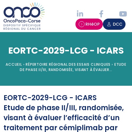
Panneau de gestion des cookies
RHéOP
DCC
EORTC-2029-LCG - ICARS
ACCUEIL
›
RÉPERTOIRE RÉGIONAL DES ESSAIS CLINIQUES
›
ETUDE
DE PHASE II/III, RANDOMISÉE, VISANT À ÉVALUER…
EORTC-2029-LCG - ICARS
Etude de phase II/III, randomisée,
visant à évaluer l’efficacité d’un
traitement par cémiplimab par