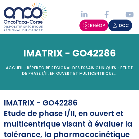
Panneau de gestion des cookies
RHéOP
DCC
IMATRIX - GO42286
ACCUEIL
›
RÉPERTOIRE RÉGIONAL DES ESSAIS CLINIQUES
›
ETUDE
DE PHASE I/II, EN OUVERT ET MULTICENTRIQUE…
IMATRIX - GO42286
Etude de phase I/II, en ouvert et
multicentrique visant à évaluer la
tolérance, la pharmacocinétique