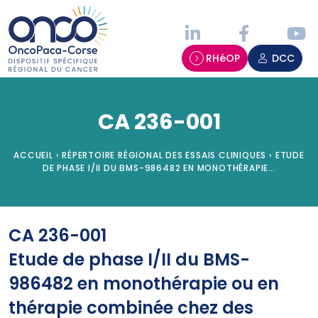
Panneau de gestion des cookies
RHéOP
DCC
CA 236-001
ACCUEIL
›
RÉPERTOIRE RÉGIONAL DES ESSAIS CLINIQUES
›
ETUDE
DE PHASE I/II DU BMS-986482 EN MONOTHÉRAPIE…
CA 236-001
Etude de phase I/II du BMS-
986482 en monothérapie ou en
thérapie combinée chez des