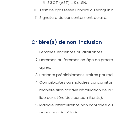
SGOT (AST) ≤ 3 x LSN.
Test de grossesse urinaire ou sanguin n
Signature du consentement éclairé.
Critère(s) de non-inclusion
Femmes enceintes ou allaitantes.
Hommes ou femmes en âge de procréer r
après.
Patients préalablement traités par ra
Comorbidités ou maladies concomitante
manière significative l’évaluation de l
liée aux stéroïdes concomitants).
Maladie intercurrente non contrôlée ou
exigences de l’étude.