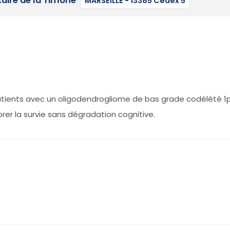
taire de la Timone
MARSEILLE - 13385 Cedex 5
patients avec un oligodendrogliome de bas grade codélété 1
rer la survie sans dégradation cognitive.