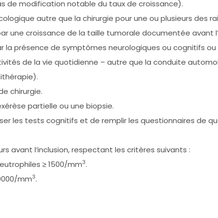
as de modification notable du taux de croissance).
logique autre que la chirurgie pour une ou plusieurs des rai
par une croissance de la taille tumorale documentée avant l’i
 la présence de symptômes neurologiques ou cognitifs ou de
tivités de la vie quotidienne – autre que la conduite automo
ithérapie).
de chirurgie.
xérèse partielle ou une biopsie.
 les tests cognitifs et de remplir les questionnaires de qua
s avant l’inclusion, respectant les critères suivants :
3
neutrophiles ≥ 1500/mm
.
3
100000/mm
.