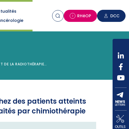
tualités
n
RHéOP
DCC
ncérologie
T DE LA RADIOTHÉRAPIE…
hez des patients atteints
aités par chimiothérapie