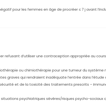
égatif pour les femmes en âge de procréer ≤ 7 j avant l’inclu
efusant d’utiliser une contraception appropriée au cours 
diothérapie ou chimiothérapie pour une tumeur du système n
s graves qui rendraient inadéquate l’entrée dans l’étude 
a sécurité et de la toxicité des traitements prescrits – Imm
 situations psychiatriques sévères/risques psycho-sociaux qu