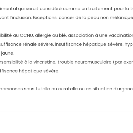
imental qui serait considéré comme un traitement pour la t
ant l’inclusion. Exceptions: cancer de la peau non mélanique
ilité au CCNU, allergie au blé, association à une vaccination
suffisance rénale sévère, insuffisance hépatique sévère, hype
 jaune.
persensibilité à la vincristine, trouble neuromusculaire (par
uffisance hépatique sévère.
 personnes sous tutelle ou curatelle ou en situation d’urgen