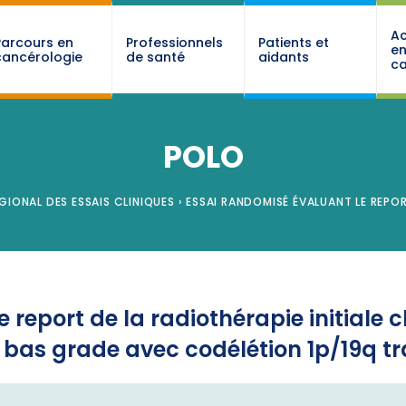
Ac
Parcours en
Professionnels
Patients et
e
cancérologie
de santé
aidants
ca
POLO
GIONAL DES ESSAIS CLINIQUES
›
ESSAI RANDOMISÉ ÉVALUANT LE REPOR
 report de la radiothérapie initiale c
bas grade avec codélétion 1p/19q tr