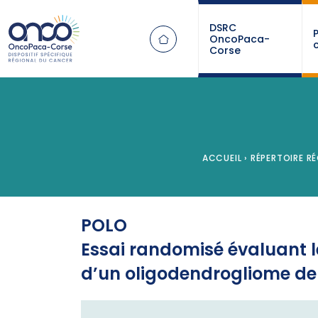
Panneau de gestion des cookies
DSRC
OncoPaca-
Corse
ACCUEIL
›
RÉPERTOIRE RÉ
POLO
Essai randomisé évaluant le
d’un oligodendrogliome de 