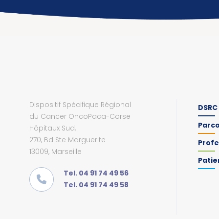
Dispositif Spécifique Régional
DSRC
du Cancer OncoPaca-Corse
Parc
Hôpitaux Sud,
270, Bd Ste Marguerite
Profe
13009, Marseille
Patie
Tel. 04 91 74 49 56
Tel. 04 91 74 49 58