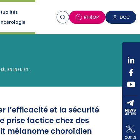
tualités
n
RHéOP
DCC
ncérologie
SÉ, EN INSU ET…
 l’efficacité et la sécurité
 prise factice chez des
etit mélanome choroïdien