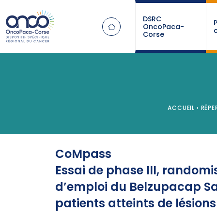
Panneau de gestion des cookies
DSRC
OncoPaca-
Corse
ACCUEIL
›
RÉPE
CoMpass
Essai de phase III, randomisé
d’emploi du Belzupacap Sar
patients atteints de lésio