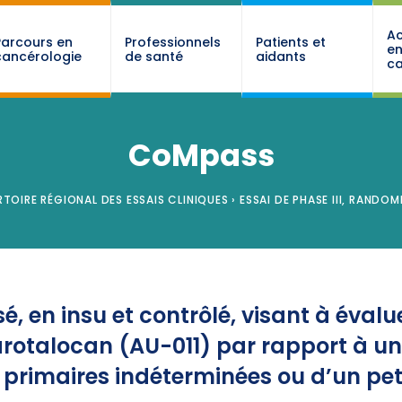
Ac
Parcours en
Professionnels
Patients et
e
cancérologie
de santé
aidants
ca
CoMpass
RTOIRE RÉGIONAL DES ESSAIS CLINIQUES
›
ESSAI DE PHASE III, RANDOMI
, en insu et contrôlé, visant à évaluer
otalocan (AU-011) par rapport à une
ns primaires indéterminées ou d’un p