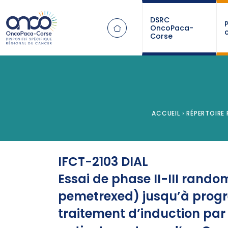
Panneau de gestion des cookies
DSRC
OncoPaca-
Corse
ACCUEIL
›
RÉPERTOIRE 
IFCT-2103 DIAL
Essai de phase II-III rand
pemetrexed) jusqu’à progr
traitement d’induction pa