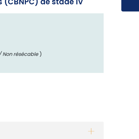
es (CBNPC) de stade IV
 Non résécable
)