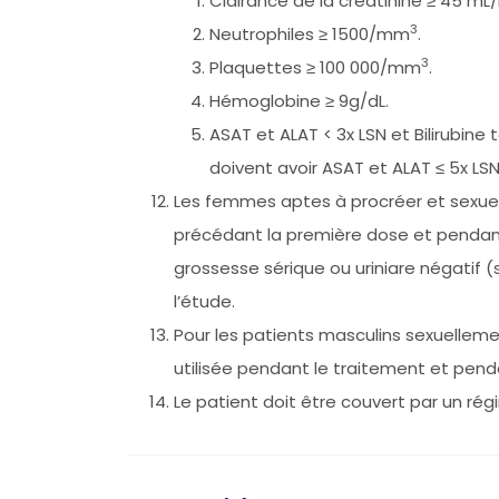
Clairance de la créatinine ≥ 45 m
3
Neutrophiles ≥ 1500/mm
.
3
Plaquettes ≥ 100 000/mm
.
Hémoglobine ≥ 9g/dL.
ASAT et ALAT < 3x LSN et Bilirubin
doivent avoir ASAT et ALAT ≤ 5x LSN 
Les femmes aptes à procréer et sexuel
précédant la première dose et pendant
grossesse sérique ou uriniare négatif 
l’étude.
Pour les patients masculins sexuellem
utilisée pendant le traitement et penda
Le patient doit être couvert par un ré