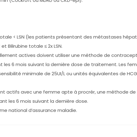
L/min (Cockroft ou MDRD ou CKD-epi).
e totale < LSN (les patients présentant des métastases hépa
et Bilirubine totale ≤ 2x LSN.
lement actives doivent utiliser une méthode de contracepti
 les 6 mois suivant la dernière dose de traitement. Les fem
(sensibilité minimale de 25UI/L ou unités équivalentes de HC
ent actifs avec une femme apte à procrér, une méthode de 
nt les 6 mois suivant la dernière dose.
gime national d’assurance maladie.