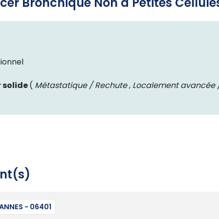
cer Bronchique Non à Petites Cellul
ionnel
 solide
(
Métastatique / Rechute
,
Localement avancée /
nt(s)
ANNES - 06401