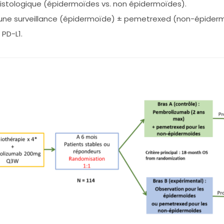
histologique (épidermoïdes vs. non épidermoïdes).
d’une surveillance (épidermoïde) ± pemetrexed (non-épider
 PD-L1.