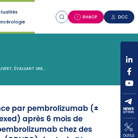
tualités
n
RHéOP
DCC
ncérologie
 OUVERT, ÉVALUANT UNE…
ance par pembrolizumab (±
exed) après 6 mois de
+ pembrolizumab chez des