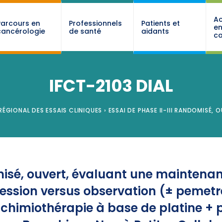
Ac
Parcours en
Professionnels
Patients et
e
cancérologie
de santé
aidants
ca
IFCT-2103 DIAL
RÉGIONAL DES ESSAIS CLINIQUES
›
ESSAI DE PHASE II-III RANDOMISÉ,
omisé, ouvert, évaluant une mainten
ession versus observation (± pemetr
r chimiothérapie à base de platine 