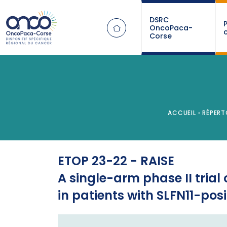
Panneau de gestion des cookies
DSRC
OncoPaca-
Corse
ACCUEIL
›
RÉPERT
ETOP 23-22 - RAISE
A single-arm phase II trial
in patients with SLFN11-pos