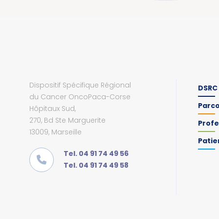
Dispositif Spécifique Régional
DSRC
du Cancer OncoPaca-Corse
Parc
Hôpitaux Sud,
270, Bd Ste Marguerite
Profe
13009, Marseille
Patie
Tel. 04 91 74 49 56
Tel. 04 91 74 49 58