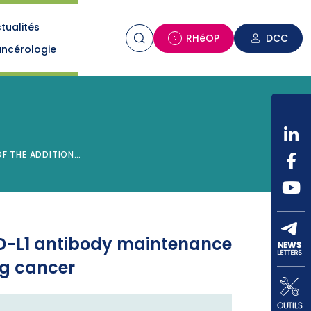
tualités
n
RHéOP
DCC
ncérologie
 OF THE ADDITION…
i-PD-L1 antibody maintenance
ng cancer