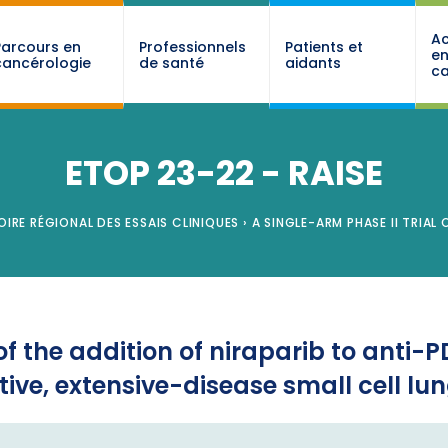
Ac
Parcours en
Professionnels
Patients et
e
cancérologie
de santé
aidants
ca
ETOP 23-22 - RAISE
OIRE RÉGIONAL DES ESSAIS CLINIQUES
›
A SINGLE-ARM PHASE II TRIAL
 of the addition of niraparib to ant
itive, extensive-disease small cell lu