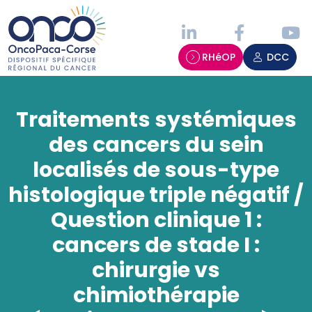
Panneau de gestion des cookies
RHéOP
DCC
Traitements systémiques
des cancers du sein
localisés de sous-type
histologique triple négatif /
Question clinique 1 :
cancers de stade I :
chirurgie vs
chimiothérapie