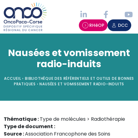
Panneau de gestion des cookies
RHéOP
DCC
Nausées et vomissement
radio-induits
ACCUEIL
›
BIBLIOTHÈQUE DES RÉFÉRENTIELS ET OUTILS DE BONNES
PRATIQUES
›
NAUSÉES ET VOMISSEMENT RADIO-INDUITS
Thématique :
Type de molécules > Radiothérapie
Type de document :
Source :
Association Francophone des Soins