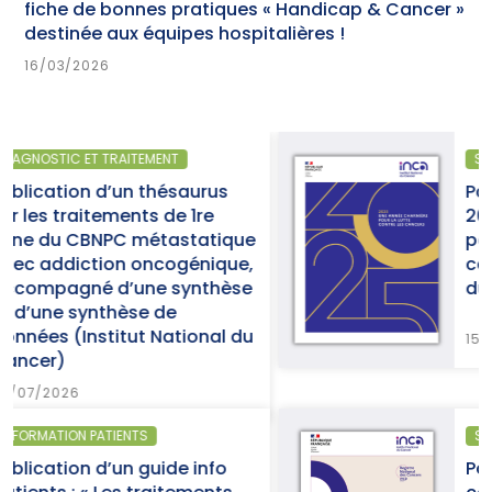
fiche de bonnes pratiques « Handicap & Cancer »
destinée aux équipes hospitalières !
16/03/2026
SANTÉ PUBLIQUE
Parution du rapport d’activit
2025 « Une année charnière
ue
pour la lutte contre les
e,
cancers » (Institut National
se
du Cancer)
du
15/07/2026
SANTÉ PUBLIQUE - ÉPIDÉMIOLOGIE
Parution du panorama des