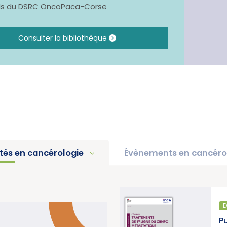
ils du DSRC OncoPaca-Corse
Consulter la bibliothèque
ités en cancérologie
Évènements en cancéro
D
pport d’activité 2025 « Une
P