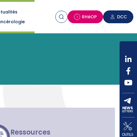
tualités
n
RHéOP
DCC
ncérologie
Ressources