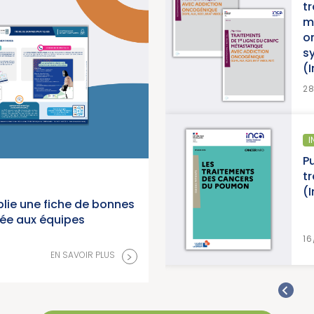
e pour la lutte contre les
t
titut National du Cancer)
m
o
s
(
>
EN SAVOIR PLUS
2
ÉPIDÉMIOLOGIE
I
anorama des cancers en
Pu
 2026 (Institut National du
t
(
lie une fiche de bonnes
née aux équipes
>
EN SAVOIR PLUS
16
>
EN SAVOIR PLUS