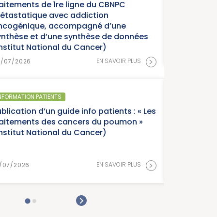
raitements de 1re ligne du CBNPC
étastatique avec addiction
ncogénique, accompagné d’une
ynthèse et d’une synthèse de données
Institut National du Cancer)
>
EN SAVOIR PLUS
8/07/2026
NFORMATION PATIENTS
blication d’un guide info patients : « Les
raitements des cancers du poumon »
Institut National du Cancer)
>
EN SAVOIR PLUS
/07/2026