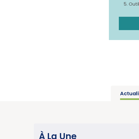
Out
Actual
SANTÉ PUBLIQUE
À La Une
sur les
Parution du ra