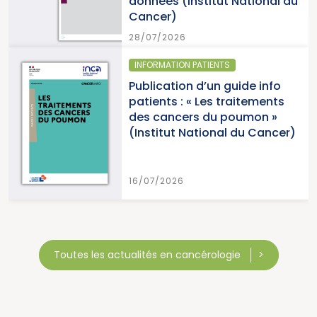
nnées (Institut National du
15/0
ncer)
/07/2026
NFORMATION PATIENTS
SANT
blication d’un guide info
Par
tients : « Les traitements
canc
s cancers du poumon »
2026
nstitut National du Cancer)
Can
/07/2026
15/0
Toutes les actualités en cancérologie