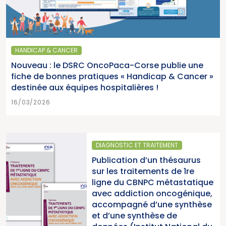
HANDICAP & CANCER
Nouveau : le DSRC OncoPaca-Corse publie une
fiche de bonnes pratiques « Handicap & Cancer »
destinée aux équipes hospitalières !
16/03/2026
IAGNOSTIC ET TRAITEMENT
SANT
blication d’un thésaurus
Paru
r les traitements de 1re
2025
gne du CBNPC métastatique
pour
ec addiction oncogénique,
canc
compagné d’une synthèse
du 
 d’une synthèse de