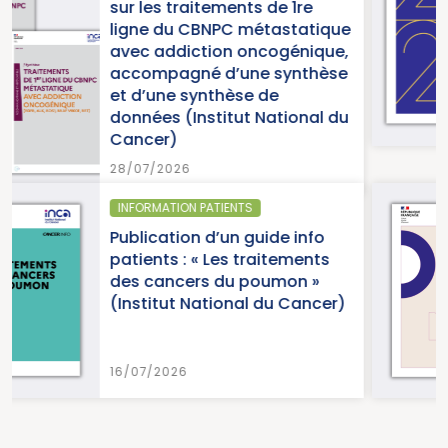
s de 1re
2025 « Une année c
métastatique
pour la lutte contre
oncogénique,
cancers » (Institut
ne synthèse
du Cancer)
e de
 National du
15/07/2026
S
SANTÉ PUBLIQUE - ÉPIDÉM
guide info
Parution du panor
traitements
cancers en France, 
poumon »
2026 (Institut Nati
l du Cancer)
Cancer)
15/07/2026