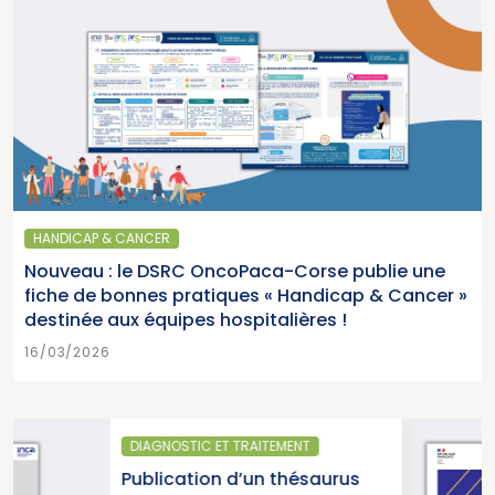
HANDICAP & CANCER
Nouveau : le DSRC OncoPaca-Corse publie une
fiche de bonnes pratiques « Handicap & Cancer »
destinée aux équipes hospitalières !
16/03/2026
EMENT
SANTÉ PUBLIQUE
 thésaurus
Parution du rapport