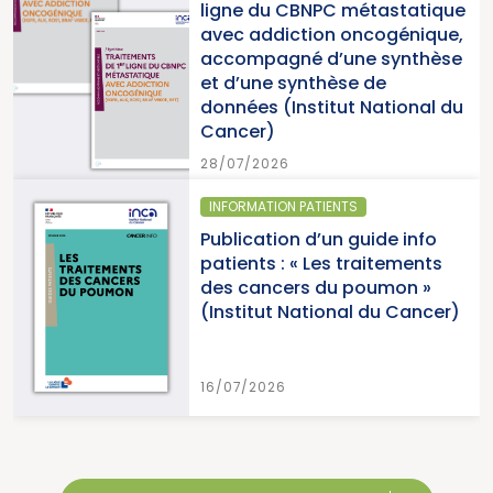
du CBNPC métastatique
pour la l
ddiction oncogénique,
cancers 
pagné d’une synthèse
du Canc
ne synthèse de
s (Institut National du
15/07/202
r)
2026
ATION PATIENTS
SANTÉ PUB
ation d’un guide info
Parutio
ts : « Les traitements
cancers 
ancers du poumon »
2026 (In
tut National du Cancer)
Cancer)
026
15/07/202