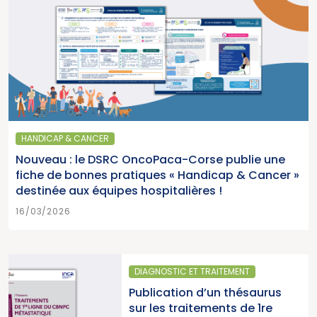
HANDICAP & CANCER
Nouveau : le DSRC OncoPaca-Corse publie une
fiche de bonnes pratiques « Handicap & Cancer »
destinée aux équipes hospitalières !
16/03/2026
STIC ET TRAITEMENT
SANTÉ PUB
ation d’un thésaurus
Parution
s traitements de 1re
2025 « U