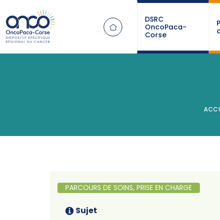
Panneau de gestion des cookies
DSRC
OncoPaca-
Corse
ACCU
PARCOURS DE SOINS, PRISE EN CHARGE
Sujet