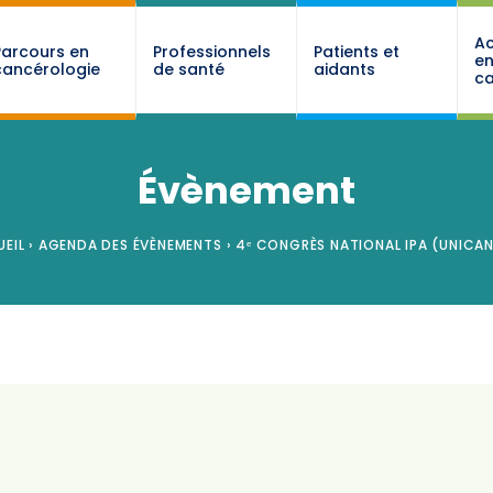
Ac
Parcours en
Professionnels
Patients et
e
cancérologie
de santé
aidants
ca
Évènement
EIL
›
AGENDA DES ÉVÈNEMENTS
›
4ᵉ CONGRÈS NATIONAL IPA (UNICA