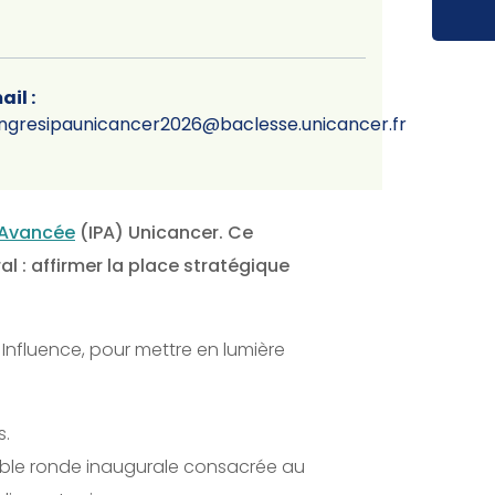
ail :
ngresipaunicancer2026@baclesse.unicancer.fr
e Avancée
(IPA) Unicancer. Ce
al : affirmer la place stratégique
é, Influence, pour mettre en lumière
s.
able ronde inaugurale consacrée au