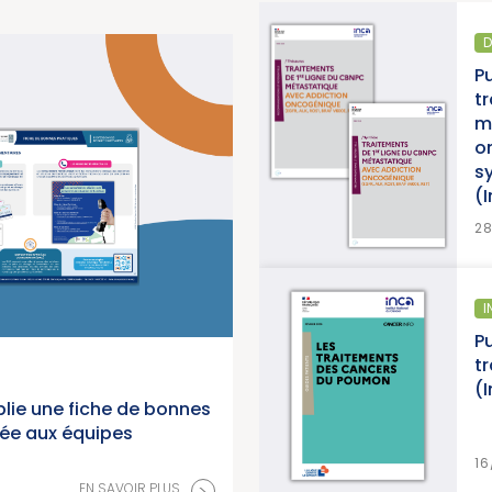
D
pport d’activité 2025 « Une
P
e pour la lutte contre les
t
titut National du Cancer)
m
o
s
(
>
EN SAVOIR PLUS
2
ÉPIDÉMIOLOGIE
I
anorama des cancers en
Pu
 2026 (Institut National du
t
(
lie une fiche de bonnes
née aux équipes
>
EN SAVOIR PLUS
16
>
EN SAVOIR PLUS