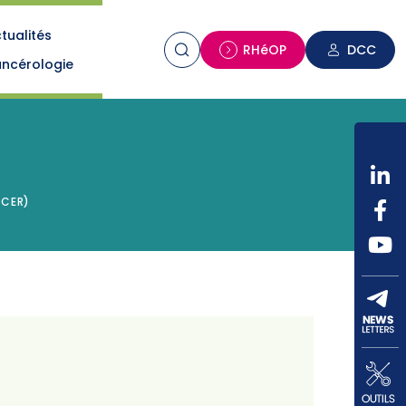
tualités
n
RHéOP
DCC
ncérologie
NCER)