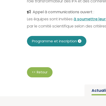
rôle transformateur des IPA et des confére
Appel à communications ouvert
:
Les équipes sont invitées
à soumettre leur
par le comité scientifique selon des critèr
Programme et inscription
<< Retour
Actual