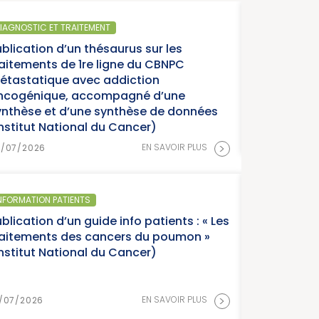
IAGNOSTIC ET TRAITEMENT
ublication d’un thésaurus sur les
raitements de 1re ligne du CBNPC
étastatique avec addiction
ncogénique, accompagné d’une
ynthèse et d’une synthèse de données
Institut National du Cancer)
>
EN SAVOIR PLUS
8/07/2026
NFORMATION PATIENTS
blication d’un guide info patients : « Les
raitements des cancers du poumon »
Institut National du Cancer)
>
EN SAVOIR PLUS
/07/2026