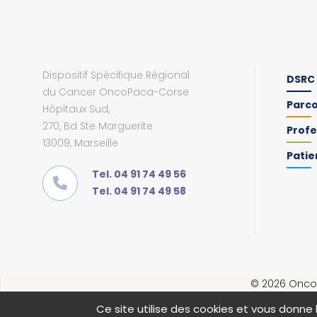
Dispositif Spécifique Régional
DSRC
du Cancer OncoPaca-Corse
Parc
Hôpitaux Sud,
270, Bd Ste Marguerite
Profe
13009, Marseille
Patie
Tel. 04 91 74 49 56
Tel. 04 91 74 49 58
© 2026 OncoP
Ce site utilise des cookies et vous donne 