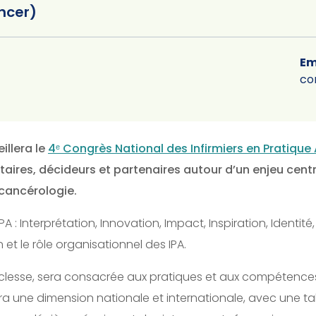
ncer)
Em
co
illera le
4ᵉ Congrès National des Infirmiers en Pratiqu
taires, décideurs et partenaires autour d’un enjeu centr
 cancérologie.
’IPA : Interprétation, Innovation, Impact, Inspiration, Identit
n et le rôle organisationnel des IPA.
aclesse, sera consacrée aux pratiques et aux compétence
a une dimension nationale et internationale, avec une t