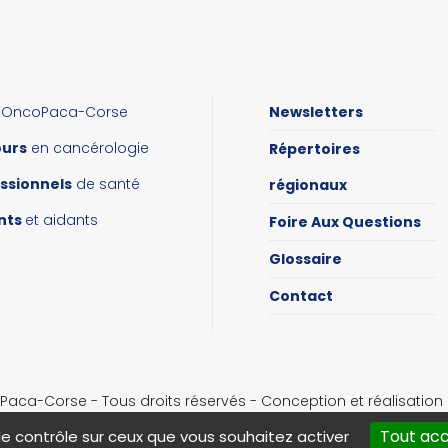
OncoPaca-Corse
Newsletters
ours
en cancérologie
Répertoires
ssionnels
de santé
régionaux
nts
et aidants
Foire Aux Questions
Glossaire
Contact
aca-Corse - Tous droits réservés - Conception et réalisatio
Mentions légales
|
Gestion des cookies
Tout ac
le contrôle sur ceux que vous souhaitez activer